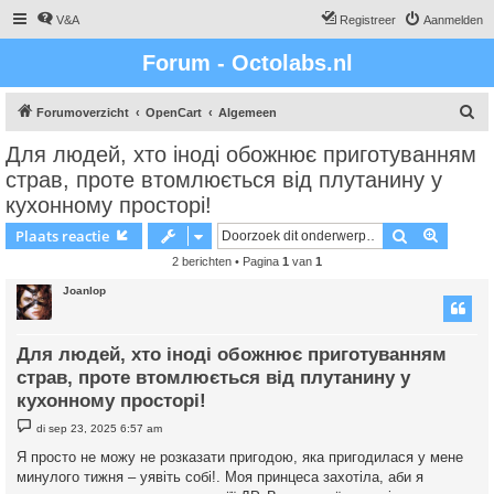
V&A
Registreer
Aanmelden
Forum - Octolabs.nl
Z
Forumoverzicht
OpenCart
Algemeen
o
Для людей, хто іноді обожнює приготуванням
e
страв, проте втомлюється від плутанину у
k
кухонному просторі!
Zoek
Uitgebr
Plaats reactie
2 berichten • Pagina
1
van
1
Joanlop
Для людей, хто іноді обожнює приготуванням
страв, проте втомлюється від плутанину у
кухонному просторі!
B
di sep 23, 2025 6:57 am
e
r
Я просто не можу не розказати пригодою, яка пригодилася у мене
i
минулого тижня – уявіть собі!. Моя принцеса захотіла, аби я
c
h