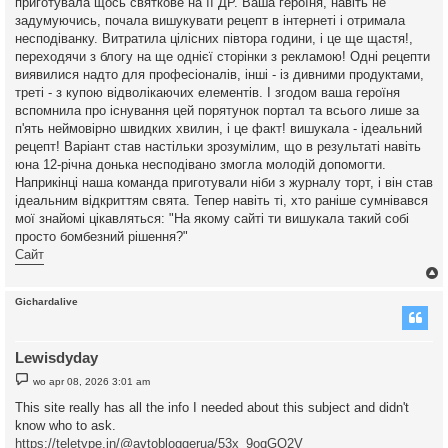
приготувала щось святкове на її ДР. Ваша героїня, навіть не
t
задумуючись, почала вишукувати рецепт в інтернеті і отримала
несподіванку. Витратила цілісних півтора години, і це ще щастя!,
переходячи з блогу на ще однієї сторінки з рекламою! Одні рецепти
виявилися надто для професіоналів, інші - із дивними продуктами,
треті - з купою відволікаючих елементів. І згодом ваша героїня
вспомнила про існування цей порятунок портал та всього лише за
п'ять неймовірно швидких хвилин, і це факт! вишукала - ідеальний
рецепт! Варіант став настільки зрозумілим, що в результаті навіть
юна 12-річна донька несподівано змогла молодій допомогти.
Наприкінці наша команда приготували ніби з журналу торт, і він став
ідеальним відкриттям свята. Тепер навіть ті, хто раніше сумнівався
мої знайомі цікавляться: "На якому сайті ти вишукала такий собі
просто бомбезний рішення?"
Сайт
Gichardalive
Lewisdyday
B
wo apr 08, 2026 3:01 am
e
r
This site really has all the info I needed about this subject and didn't
i
know who to ask.
c
h
https://teletype.in/@avtobloggerua/53x_9oqGO2V