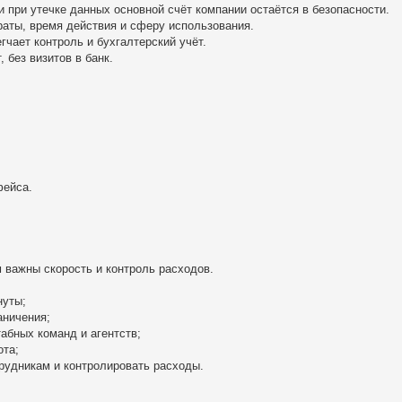
 при утечке данных основной счёт компании остаётся в безопасности.
траты, время действия и сферу использования.
гчает контроль и бухгалтерский учёт.
 без визитов в банк.
фейса.
важны скорость и контроль расходов.
нуты;
аничения;
абных команд и агентств;
ота;
рудникам и контролировать расходы.