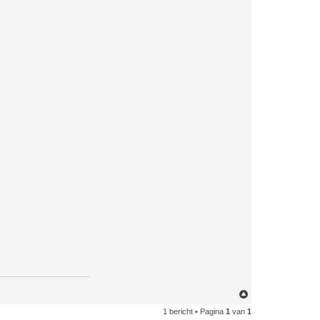
O
m
1 bericht • Pagina
1
van
1
h