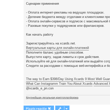
Сценарии применения
- Оплата интернет-рекламы на ведущих площадках.
- Деление бюджета между отделами и клиентскими про
- Оплата онлайн-сервисов и подписок с максимальной 
- Разовые покупки у подрядчиков или фрилансеров.
Как начать работу
Зарегистрируйтесь на xcards.net.
Виртуальные карты для онлайн-платежей
Пополните баланс удобным способом.
Выпустите карту, задав лимиты и срок действия.
Используйте её для онлайн-платежей или выдайте сот
Следите за расходами с помощью веб-интерфейса и бо
The way to Earn $398/Day Using Xcards
9 Most Well Guar
What Can Instagramm Train You About Xcards
Advanced 
@xcards_e_pn.con
Крупнейшая легальная криптоплатформа
Plaats reactie