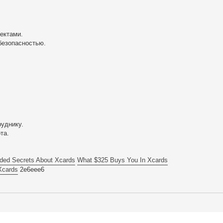
ектами.
безопасностью.
руднику.
та.
ded Secrets About Xcards
What $325 Buys You In Xcards
Xcards
2e6eee6