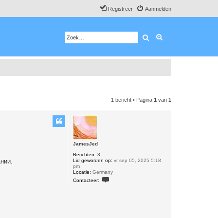
Registreer
Aanmelden
Zoek
Uitgebreid zoeken
1 bericht • Pagina
1
van
1
JamesJed
Berichten:
3
Lid geworden op:
vr sep 05, 2025 5:18
нии.
pm
Locatie:
Germany
C
Contacteer:
o
n
t
a
c
t