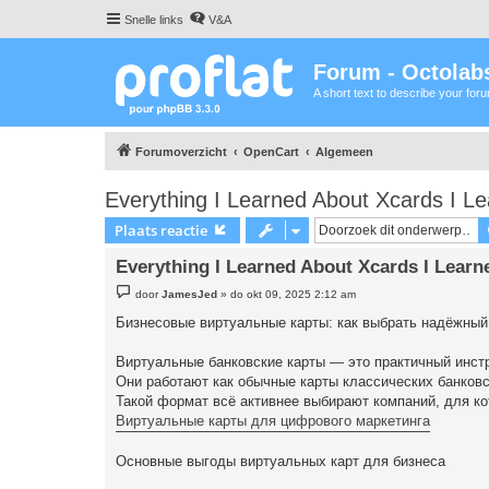
Snelle links
V&A
Forum - Octolabs
A short text to describe your for
Forumoverzicht
OpenCart
Algemeen
Everything I Learned About Xcards I L
Plaats reactie
Everything I Learned About Xcards I Lear
B
door
JamesJed
»
do okt 09, 2025 2:12 am
e
r
Бизнесовые виртуальные карты: как выбрать надёжный
i
c
h
Виртуальные банковские карты — это практичный инстр
t
Они работают как обычные карты классических банковс
Такой формат всё активнее выбирают компаний, для ко
Виртуальные карты для цифрового маркетинга
Основные выгоды виртуальных карт для бизнеса