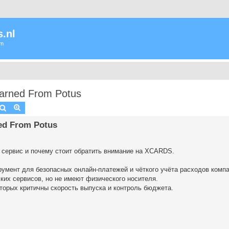
.nl
um
earned From Potus
Zoek
Uitgebreid zoeken
ned From Potus
 сервис и почему стоит обратить внимание на XCARDS.
умент для безопасных онлайн-платежей и чёткого учёта расходов компа
ких сервисов, но не имеют физического носителя.
торых критичны скорость выпуска и контроль бюджета.