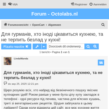
V&A
Registreer
Aanmelden
Forum - Octolabs.nl
Z
Forumoverzicht
OpenCart
Algemeen
o
Для гурманів, хто іноді цікавиться кухнею, та
e
не терпить безлад у кухні!
k
Zoek
Uitgebr
Plaats reactie
1 bericht • Pagina
1
van
1
LindaManda
Для гурманів, хто іноді цікавиться кухнею, та не
терпить безлад у кухні!
B
do sep 25, 2025 12:21 pm
e
r
Щиро розумію всіх, хто набрид від безкінечного пошуку якісних
i
кулінарних ідей! Роком раніше у мене була цілу купу закладок в
c
h
телефоні - одні ресурси під печива, частина для м'ясних кушань,
t
треті зі вегетаріанських рецептів. Щодня заблукала в цьому
лабіринті! Однак коли відкрила цей сайт, все моє кухонне життя