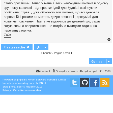
стало простішим! Тепер у мене є весь необхідний контент в одному
зручному каталозі - від простих ідей для буднів і закінчуючи
особливих страв. Дуже обожнюю той момент, що всі джерела
апробаційні роками та містять добре пояснені , зрозумілі для
новачків пояснення. Навіть не вдаючись до деталей що, зараз
готую значно оперативніше - не потрібно викидати години на
перегляд сторінок
Сайт
Plaats reactie
1 bericht • Pagina
1
van
1
Ga naar
Contact
Verwijder cookies
Alle tijden zijn
UTC+02:00
Powered by
phpBB
® Forum Software © phpBB Limited
Nederlandse vertaling door
phpBB.nl
.
Style
proflat
door ©
Mazeltof
2017
Privacy
|
Gebruikersvoorwaarden