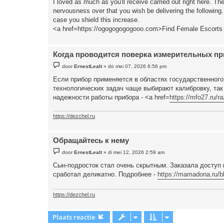
I loved as much as you'll receive carried out right here. T
i
nervousness over that you wish be delivering the following.
c
h
case you shield this increase.
t
<a href=https://ogogogogogooo.com>Find Female Escorts 
Когда проводится поверка измерительных п
B
door
ErnestLealt
»
do mei 07, 2026 6:56 pm
e
r
Если прибор применяется в областях государственного
i
технологических задач чаще выбирают калибровку, так
c
h
надежности работы прибора - <a href=
https://mfo27.ru/r
t
https://dezchel.ru
Обращайтесь к нему
B
door
ErnestLealt
»
di mei 12, 2026 2:59 am
e
r
Сын-подросток стал очень скрытным. Заказала доступ 
i
сработал деликатно. Подробнее -
https://mamadona.ru/bl
c
h
t
https://dezchel.ru
Plaats reactie