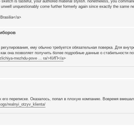
he sketch is tasteful, your authored material stylish. nonetheless, you comma
 unwell unquestionably come further formerly again since exactly the same nea
Brasilia</a>
риборов
 регулирования, ему обычно требуется обязательная поверка. Для внутр
 как она позволяет получить более подробные данные о стабильности по
azlichiya-mezhdu-pove ... ra/>КИП</a
>
к его переписке. Оказалось, попал в плохую компанию. Вовремя вмеша
ogs/realnyi_otzyv_klienta/