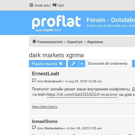
Snelle links
V&A
Forum - Octolabs
A short text to describe your for
Forumoverzicht
OpenCart
Algemeen
dark markets xgrmw
Plaats reactie
ErnestLealt
B
door
ErnestLealt
»
vr aug 29, 2025 12:46 pm
e
r
Психолог онлайн решит ваши внутренние конфликты. Д
i
<a href=
https://vk.com/club211532114>психолог
на дом к
c
h
t
https://dezchel.ru
IsmaelSnine
B
door
Gichardalive
»
di dec 09, 2025 5:55 am
e
r