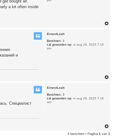
pm
nd get bought an
rly a lot often inside
O
m
h
ErnestLealt
o
o
Berichten:
3
Lid geworden op:
vr aug 29, 2025 7:18
g
am
енних
казаний и
O
m
h
ErnestLealt
o
o
Berichten:
3
Lid geworden op:
vr aug 29, 2025 7:18
g
am
лась. Специалист
O
m
4 berichten • Pagina
1
van
1
h
o