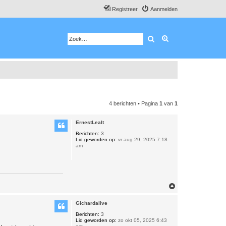
Registreer
Aanmelden
Zoek
Uitgebreid zoeken
4 berichten • Pagina
1
van
1
ErnestLealt
Berichten:
3
Lid geworden op:
vr aug 29, 2025 7:18
am
O
m
h
Gichardalive
o
o
Berichten:
3
Lid geworden op:
zo okt 05, 2025 6:43
g