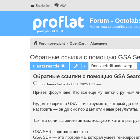
Snelle links
V&A
Forum - Octolabs
A short text to describe your for
Forumoverzicht
OpenCart
Algemeen
Обратные ссылки с помощью GSA Sea
Plaats reactie
Обратные ссылки с помощью GSA Search
B
door
JamesJed
»
di okt 07, 2025 1:02 am
e
r
Привет, форумчане! Кто всё ещё мучается с ручным ли
i
c
h
Будем говорить о GSA — инструменте, который до сих п
t
настроить — он до сих пор даёт отличные результаты.
Так что если вы ищете автоматизацию и хотите разгруз
GSA SER: коротко и понятно
GSA SER — это программа, которая умеет генерировать