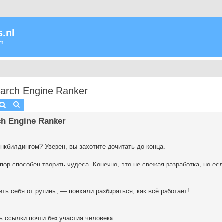
.nl
um
rch Engine Ranker
Zoek
Uitgebreid zoeken
 Engine Ranker
нкбилдингом? Уверен, вы захотите дочитать до конца.
ор способен творить чудеса. Конечно, это не свежая разработка, но ес
ить себя от рутины, — поехали разбираться, как всё работает!
 ссылки почти без участия человека.