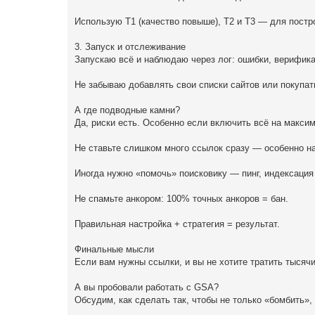
Использую T1 (качество повыше), T2 и T3 — для пост
3. Запуск и отслеживание
Запускаю всё и наблюдаю через лог: ошибки, верифика
Не забываю добавлять свои списки сайтов или покупать
А где подводные камни?
Да, риски есть. Особенно если включить всё на максим
Не ставьте слишком много ссылок сразу — особенно на
Иногда нужно «помочь» поисковику — пинг, индексация
Не спамьте анкором: 100% точных анкоров = бан.
Правильная настройка + стратегия = результат.
Финальные мысли
Если вам нужны ссылки, и вы не хотите тратить тысячи
А вы пробовали работать с GSA?
Обсудим, как сделать так, чтобы не только «бомбить»,