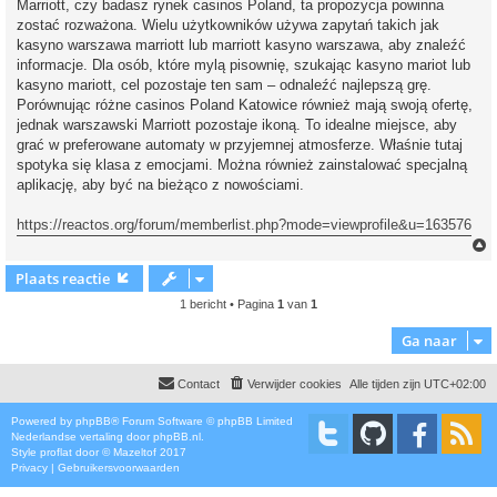
Marriott, czy badasz rynek casinos Poland, ta propozycja powinna
zostać rozważona. Wielu użytkowników używa zapytań takich jak
kasyno warszawa marriott lub marriott kasyno warszawa, aby znaleźć
informacje. Dla osób, które mylą pisownię, szukając kasyno mariot lub
kasyno mariott, cel pozostaje ten sam – odnaleźć najlepszą grę.
Porównując różne casinos Poland Katowice również mają swoją ofertę,
jednak warszawski Marriott pozostaje ikoną. To idealne miejsce, aby
grać w preferowane automaty w przyjemnej atmosferze. Właśnie tutaj
spotyka się klasa z emocjami. Można również zainstalować specjalną
aplikację, aby być na bieżąco z nowościami.
https://reactos.org/forum/memberlist.php?mode=viewprofile&u=163576
Plaats reactie
1 bericht • Pagina
1
van
1
Ga naar
Contact
Verwijder cookies
Alle tijden zijn
UTC+02:00
Powered by
phpBB
® Forum Software © phpBB Limited
Nederlandse vertaling door
phpBB.nl
.
Style
proflat
door ©
Mazeltof
2017
Privacy
|
Gebruikersvoorwaarden