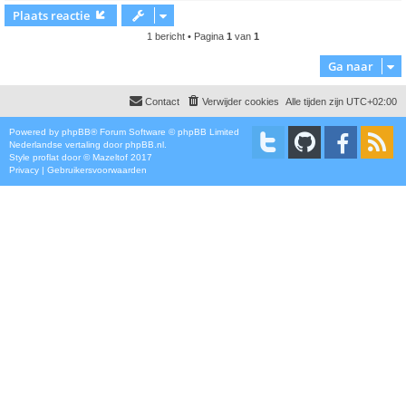
Plaats reactie
1 bericht • Pagina
1
van
1
Ga naar
Contact
Verwijder cookies
Alle tijden zijn
UTC+02:00
Powered by
phpBB
® Forum Software © phpBB Limited
Nederlandse vertaling door
phpBB.nl
.
Style
proflat
door ©
Mazeltof
2017
Privacy
|
Gebruikersvoorwaarden