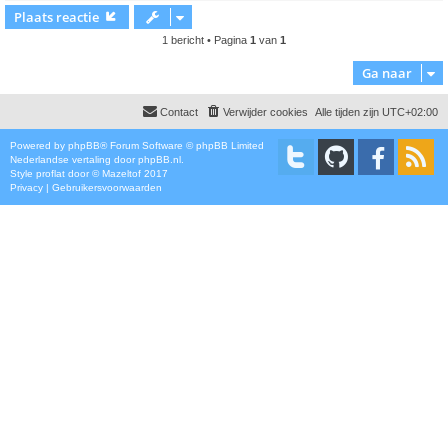
Plaats reactie
1 bericht • Pagina
1
van
1
Ga naar
Contact
Verwijder cookies
Alle tijden zijn
UTC+02:00
Powered by
phpBB
® Forum Software © phpBB Limited
Nederlandse vertaling door
phpBB.nl
.
Style
proflat
door ©
Mazeltof
2017
Privacy
|
Gebruikersvoorwaarden