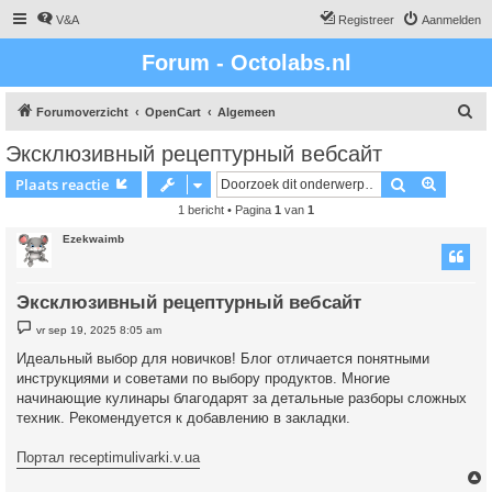
V&A
Registreer
Aanmelden
Forum - Octolabs.nl
Z
Forumoverzicht
OpenCart
Algemeen
o
Эксклюзивный рецептурный вебсайт
e
Zoek
Uitgebr
Plaats reactie
k
1 bericht • Pagina
1
van
1
Ezekwaimb
Эксклюзивный рецептурный вебсайт
B
vr sep 19, 2025 8:05 am
e
r
Идеальный выбор для новичков! Блог отличается понятными
i
инструкциями и советами по выбору продуктов. Многие
c
h
начинающие кулинары благодарят за детальные разборы сложных
t
техник. Рекомендуется к добавлению в закладки.
Портал receptimulivarki.v.ua