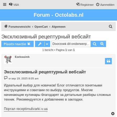
V&A
Registreer
Aanmelden
Forum - Octolabs.nl
Z
Forumoverzicht
OpenCart
Algemeen
o
Эксклюзивный рецептурный вебсайт
e
Zoek
Uitgebr
Plaats reactie
k
1 bericht • Pagina
1
van
1
Ezekwaimb
Эксклюзивный рецептурный вебсайт
B
vr sep 19, 2025 8:05 am
e
r
Идеальный выбор для новичков! Блог отличается понятными
i
инструкциями и советами по выбору продуктов. Многие
c
h
начинающие кулинары благодарят за детальные разборы сложных
t
техник. Рекомендуется к добавлению в закладки.
Портал receptimulivarki.v.ua