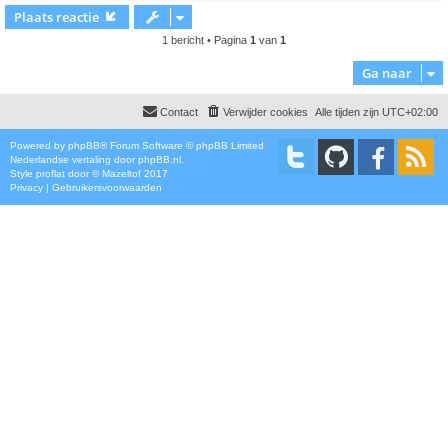
Plaats reactie
1 bericht • Pagina
1
van
1
Ga naar
Contact
Verwijder cookies
Alle tijden zijn
UTC+02:00
Powered by
phpBB
® Forum Software © phpBB Limited
Nederlandse vertaling door
phpBB.nl
.
Style
proflat
door ©
Mazeltof
2017
Privacy
|
Gebruikersvoorwaarden