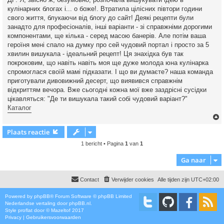
кулінарних блогах і... о боже!. Втратила цілісних півтори години
свого життя, блукаючи від блогу до сайт! Деякі рецепти були
занадто для професіоналів, інші варіанти - зі справжніми дорогими
компонентами, ще кілька - серед масою банерів. Але потім ваша
героїня мені спало на думку про сей чудовий портал і просто за 5
хвилин вишукала - ідеальний рецепт! Ця знахідка був так
покроковим, що навіть навіть моя ще дуже молода юна кулінарка
спромоглася своїй мамі підказати. І що ви думаєте? наша команда
приготували дивовижний десерт, що виявився справжнім
відкриттям вечора. Вже сьогодні кожна мої вже заздрісні сусідки
цікавляться: "Де ти вишукала такий собі чудовий варіант?"
Каталог
Plaats reactie
1 bericht • Pagina
1
van
1
Ga naar
Contact
Verwijder cookies
Alle tijden zijn
UTC+02:00
Powered by
phpBB
® Forum Software © phpBB Limited
Nederlandse vertaling door
phpBB.nl
.
Style
proflat
door ©
Mazeltof
2017
Privacy
|
Gebruikersvoorwaarden