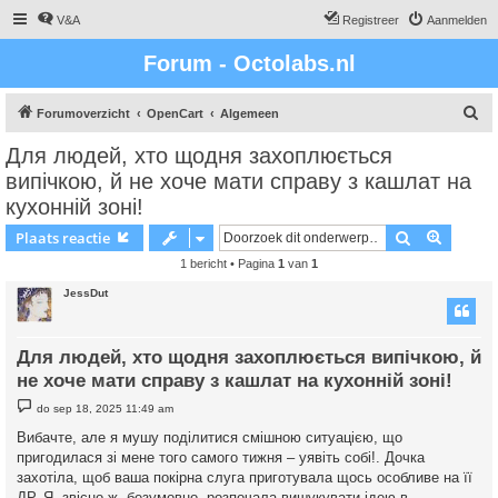
V&A
Registreer
Aanmelden
Forum - Octolabs.nl
Z
Forumoverzicht
OpenCart
Algemeen
o
Для людей, хто щодня захоплюється
e
випічкою, й не хоче мати справу з кашлат на
k
кухонній зоні!
Zoek
Uitgebr
Plaats reactie
1 bericht • Pagina
1
van
1
JessDut
Для людей, хто щодня захоплюється випічкою, й
не хоче мати справу з кашлат на кухонній зоні!
B
do sep 18, 2025 11:49 am
e
r
Вибачте, але я мушу поділитися смішною ситуацією, що
i
пригодилася зі мене того самого тижня – уявіть собі!. Дочка
c
h
захотіла, щоб ваша покірна слуга приготувала щось особливе на її
t
ДР. Я, звісно ж, безумовно, розпочала вишукувати ідею в