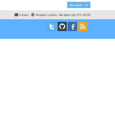
o
Ga naar
g
Contact
Verwijder cookies
Alle tijden zijn
UTC+02:00