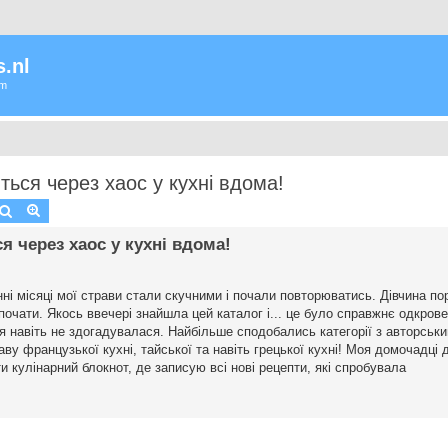
.nl
um
ться через хаос у кухні вдома!
Zoek
Uitgebreid zoeken
ся через хаос у кухні вдома!
ні місяці мої страви стали скучними і почали повторюватись. Дівчина по
 почати. Якось ввечері знайшла цей каталог і... це було справжнє одкров
і я навіть не здогадувалася. Найбільше сподобались категорії з авторськ
ву французької кухні, тайської та навіть грецької кухні! Моя домочадці 
 кулінарний блокнот, де записую всі нові рецепти, які спробувала