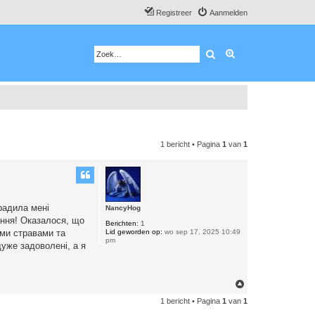
Registreer
Aanmelden
Zoek
Uitgebreid zoeken
1 bericht • Pagina
1
van
1
радила мені
NancyHog
ення! Оказалося, що
Berichten:
1
Lid geworden op:
wo sep 17, 2025 10:49
ими стравами та
pm
дуже задоволені, а я
O
m
1 bericht • Pagina
1
van
1
h
o