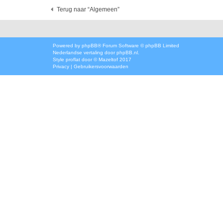
Terug naar “Algemeen”
Powered by
phpBB
® Forum Software © phpBB Limited
Nederlandse vertaling door
phpBB.nl
.
Style
proflat
door ©
Mazeltof
2017
Privacy
|
Gebruikersvoorwaarden