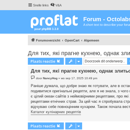
Snelle links
V&A
Forum - Octolabs
A short text to describe your for
Forumoverzicht
OpenCart
Algemeen
Для тих, які прагне кухнею, однак зли
Plaats reactie
Для тих, які прагне кухнею, однак злить
B
door
NancyHog
»
wo sep 17, 2025 10:49 pm
e
r
Раніше думала, що добре знаю як готувати, але в остан
i
подивитися оригінальні рецепти, але я не знала, з чого
c
h
є цілий океан сайтів з неймовірними рецептами, про як
t
рецептами етнічних страв. За цей час я спробувала стра
відчуваю себе повноцінним кухарем. Також почала вести
Каталог кулінарних рецептів
Plaats reactie