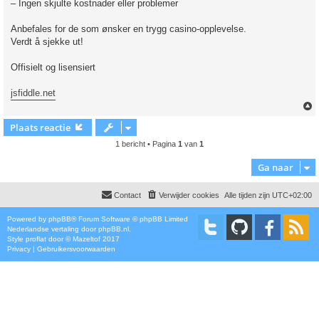
– Ingen skjulte kostnader eller problemer
Anbefales for de som ønsker en trygg casino-opplevelse.
Verdt å sjekke ut!
Offisielt og lisensiert
jsfiddle.net
Plaats reactie
1 bericht • Pagina
1
van
1
Ga naar
Contact
Verwijder cookies
Alle tijden zijn
UTC+02:00
Powered by
phpBB
® Forum Software © phpBB Limited
Nederlandse vertaling door
phpBB.nl
.
Style
proflat
door ©
Mazeltof
2017
Privacy
|
Gebruikersvoorwaarden