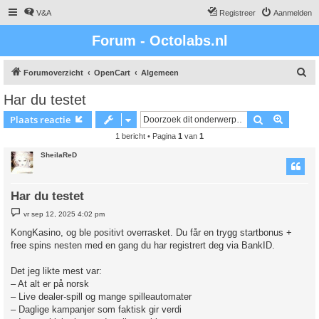
V&A
Registreer
Aanmelden
Forum - Octolabs.nl
Z
Forumoverzicht
OpenCart
Algemeen
o
Har du testet
e
Zoek
Uitgebr
Plaats reactie
k
1 bericht • Pagina
1
van
1
SheilaReD
Har du testet
B
vr sep 12, 2025 4:02 pm
e
r
KongKasino, og ble positivt overrasket. Du får en trygg startbonus +
i
free spins nesten med en gang du har registrert deg via BankID.
c
h
t
Det jeg likte mest var:
– At alt er på norsk
– Live dealer-spill og mange spilleautomater
– Daglige kampanjer som faktisk gir verdi