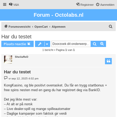
V&A
Registreer
Aanmelden
Forum - Octolabs.nl
Z
Forumoverzicht
OpenCart
Algemeen
o
Har du testet
e
Zoek
Uitgebr
Plaats reactie
k
1 bericht • Pagina
1
van
1
SheilaReD
Har du testet
B
vr sep 12, 2025 4:02 pm
e
r
KongKasino, og ble positivt overrasket. Du får en trygg startbonus +
i
free spins nesten med en gang du har registrert deg via BankID.
c
h
t
Det jeg likte mest var:
– At alt er på norsk
– Live dealer-spill og mange spilleautomater
– Daglige kampanjer som faktisk gir verdi