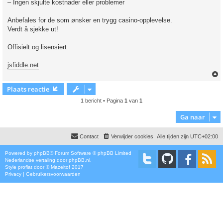
– Ingen skjulte kostnader eller problemer
Anbefales for de som ønsker en trygg casino-opplevelse.
Verdt å sjekke ut!
Offisielt og lisensiert
jsfiddle.net
Plaats reactie
1 bericht • Pagina
1
van
1
Ga naar
Contact
Verwijder cookies
Alle tijden zijn
UTC+02:00
Powered by
phpBB
® Forum Software © phpBB Limited
Nederlandse vertaling door
phpBB.nl
.
Style
proflat
door ©
Mazeltof
2017
Privacy
|
Gebruikersvoorwaarden