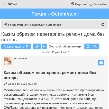
V&A
Registreer
Aanmelden
Forum - Octolabs.nl
Z
Forumoverzicht
OpenCart
Algemeen
o
Каким образом перетерпеть ремонт дома без
e
потерь
k
Zoek
Uitgebr
Plaats reactie
1 bericht • Pagina
1
van
1
TerriAdedy
Каким образом перетерпеть ремонт дома без
потерь
B
wo sep 10, 2025 7:04 am
e
r
Монтировал тёплые полы — перечитал множество противоречивых
i
рекомендаций. В одних источниках советуют «минимум 6 см
c
h
стяжки», то «достаточно 3 см». В итоге наткнулся на сайт, где
t
систематизировали адекватные материалы: с актуальными
СНиПами, обсуждениями практиков и без сомнительных экспертов.