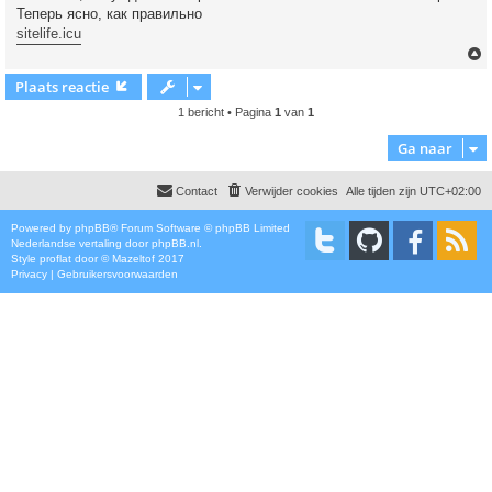
Теперь ясно, как правильно
sitelife.icu
Plaats reactie
1 bericht • Pagina
1
van
1
Ga naar
Contact
Verwijder cookies
Alle tijden zijn
UTC+02:00
Powered by
phpBB
® Forum Software © phpBB Limited
Nederlandse vertaling door
phpBB.nl
.
Style
proflat
door ©
Mazeltof
2017
Privacy
|
Gebruikersvoorwaarden