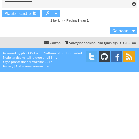
Plaats reactie
1 bericht • Pagina
1
van
1
Ga naar
Contact
Verwijder cookies
Alle tijden zijn
UTC+02:00
Powered by
phpBB
® Forum Software © phpBB Limited
Nederlandse vertaling door
phpBB.nl
.
Style
proflat
door ©
Mazeltof
2017
Privacy
|
Gebruikersvoorwaarden