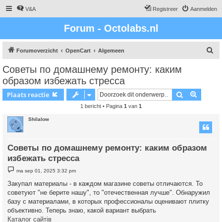
V&A
Registreer
Aanmelden
Forum - Octolabs.nl
Z
Forumoverzicht
OpenCart
Algemeen
o
Советы по домашнему ремонту: каким
e
образом избежать стресса
k
Zoek
Uitgebr
Plaats reactie
1 bericht • Pagina
1
van
1
Shilalow
Советы по домашнему ремонту: каким образом
избежать стресса
B
ma sep 01, 2025 3:32 pm
e
r
Закупал материалы - в каждом магазине советы отличаются. То
i
советуют "не берите нашу", то "отечественная лучше". Обнаружил
c
h
базу с материалами, в которых профессионалы оценивают плитку
t
объективно. Теперь знаю, какой вариант выбрать
Каталог сайтів