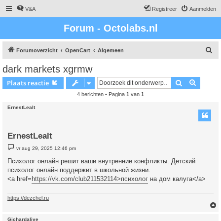
V&A
Registreer
Aanmelden
Forum - Octolabs.nl
Z
Forumoverzicht
OpenCart
Algemeen
o
dark markets xgrmw
e
Zoek
Uitgebr
Plaats reactie
k
4 berichten • Pagina
1
van
1
ErnestLealt
ErnestLealt
B
vr aug 29, 2025 12:46 pm
e
r
Психолог онлайн решит ваши внутренние конфликты. Детский
i
психолог онлайн поддержит в школьной жизни.
c
h
<a href=
https://vk.com/club211532114>психолог
на дом калуга</a>
t
https://dezchel.ru
Gichardalive