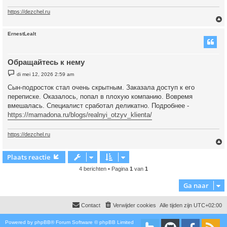
https://dezchel.ru
ErnestLealt
Обращайтесь к нему
B
di mei 12, 2026 2:59 am
e
r
Сын-подросток стал очень скрытным. Заказала доступ к его
i
переписке. Оказалось, попал в плохую компанию. Вовремя
c
h
вмешалась. Специалист сработал деликатно. Подробнее -
t
https://mamadona.ru/blogs/realnyi_otzyv_klienta/
https://dezchel.ru
Plaats reactie
4 berichten • Pagina
1
van
1
Ga naar
Contact
Verwijder cookies
Alle tijden zijn
UTC+02:00
Powered by
phpBB
® Forum Software © phpBB Limited