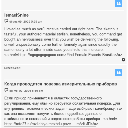
IsmaelSnine
B
di dec 09, 2025 5:55 am
e
r
I loved as much as you'll receive carried out right here. The sketch is
i
tasteful, your authored material stylish. nonetheless, you command get
c
h
bought an nervousness over that you wish be delivering the following.
t
unwell unquestionably come further formerly again since exactly the
same nearly a lot often inside case you shield this increase.
<a href=https://ogogogogogooo.com>Find Female Escorts Brasilia</a>
ErnestLealt
Когда проводится поверка измерительных приборов
B
do mei 07, 2026 6:56 pm
e
r
Если прибор применяется в областях государственного
i
регулирования, ему обычно требуется обязательная поверка. Для
c
h
внутренних технологических задач чаще выбирают калибровку, так
t
как она позволяет получить более подробные данные о
стабильности показаний и надежности работы прибора - <a href=
https://mfo27.ru/razlichiya-mezhdu-pove ... ra/>КИП</a
>