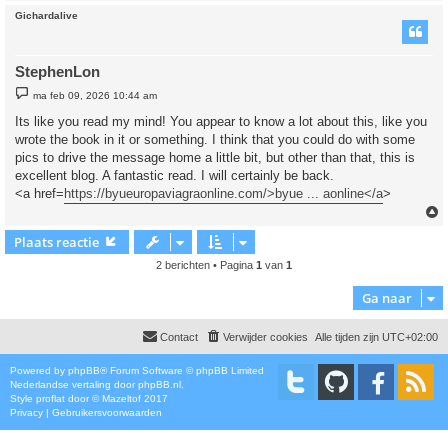
Gichardalive
StephenLon
B
ma feb 09, 2026 10:44 am
e
r
Its like you read my mind! You appear to know a lot about this, like you
i
wrote the book in it or something. I think that you could do with some
c
h
pics to drive the message home a little bit, but other than that, this is
t
excellent blog. A fantastic read. I will certainly be back.
<a href=
https://byueuropaviagraonline.com/>byue ... aonline</a
>
Plaats reactie
2 berichten • Pagina
1
van
1
Ga naar
Contact
Verwijder cookies
Alle tijden zijn
UTC+02:00
Powered by
phpBB
® Forum Software © phpBB Limited
Nederlandse vertaling door
phpBB.nl
.
Style
proflat
door ©
Mazeltof
2017
Privacy
|
Gebruikersvoorwaarden