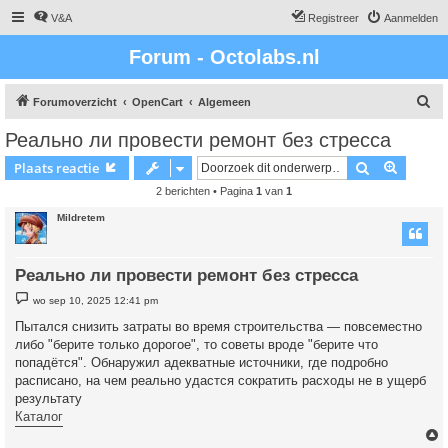
V&A
Registreer
Aanmelden
Forum - Octolabs.nl
Z
Forumoverzicht
OpenCart
Algemeen
o
Реально ли провести ремонт без стресса
e
Zoek
Uitgebr
Plaats reactie
k
2 berichten • Pagina
1
van
1
Mildretem
Реально ли провести ремонт без стресса
B
wo sep 10, 2025 12:41 pm
e
r
Пытался снизить затраты во время строительства — повсеместно
i
либо "берите только дорогое", то советы вроде "берите что
c
h
попадётся". Обнаружил адекватные источники, где подробно
t
расписано, на чем реально удастся сократить расходы не в ущерб
результату
Каталог