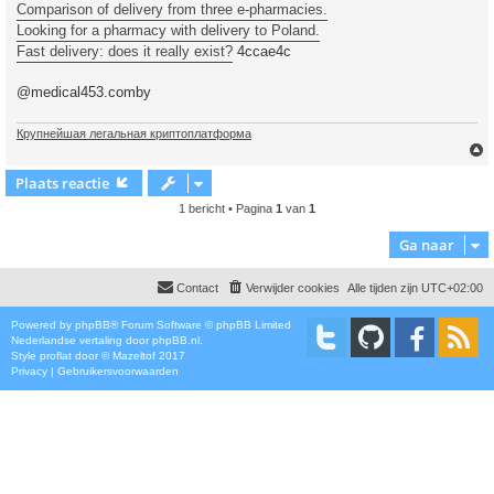
Comparison of delivery from three e-pharmacies.
Looking for a pharmacy with delivery to Poland.
Fast delivery: does it really exist?
4ccae4c
@medical453.comby
Крупнейшая легальная криптоплатформа
Plaats reactie
1 bericht • Pagina
1
van
1
Ga naar
Contact
Verwijder cookies
Alle tijden zijn
UTC+02:00
Powered by
phpBB
® Forum Software © phpBB Limited
Nederlandse vertaling door
phpBB.nl
.
Style
proflat
door ©
Mazeltof
2017
Privacy
|
Gebruikersvoorwaarden