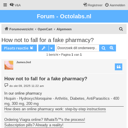
V&A
Registreer
Aanmelden
Forum - Octolabs.nl
Z
Forumoverzicht
OpenCart
Algemeen
o
How not to fall for a fake pharmacy?
e
Zoek
Uitgebr
Plaats reactie
k
1 bericht • Pagina
1
van
1
JamesJed
How not to fall for a fake pharmacy?
B
do okt 09, 2025 11:22 am
e
r
In our online pharmacy
i
Hsquin - Hydroxychloroquine - Arthritis, Diabetes, AntiParasitics - 400
c
h
mg, 300 mg, 200 mg
t
How does an online pharmacy work: step-by-step instructions
Ordering Viagra online? WhatвЂ™s the process!
Subscription pills? Already a reality!