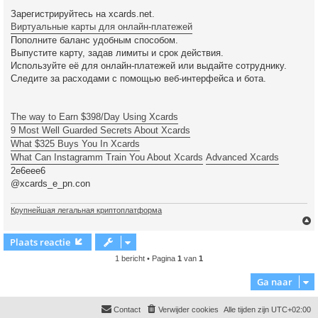
Зарегистрируйтесь на xcards.net.
Виртуальные карты для онлайн-платежей
Пополните баланс удобным способом.
Выпустите карту, задав лимиты и срок действия.
Используйте её для онлайн-платежей или выдайте сотруднику.
Следите за расходами с помощью веб-интерфейса и бота.
The way to Earn $398/Day Using Xcards
9 Most Well Guarded Secrets About Xcards
What $325 Buys You In Xcards
What Can Instagramm Train You About Xcards
Advanced Xcards
2e6eee6
@xcards_e_pn.con
Крупнейшая легальная криптоплатформа
Plaats reactie
1 bericht • Pagina
1
van
1
Ga naar
Contact
Verwijder cookies
Alle tijden zijn
UTC+02:00