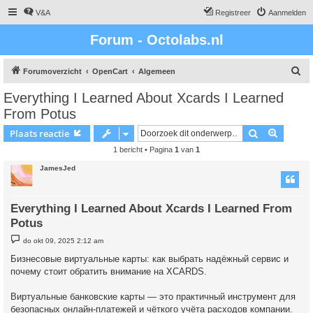
V&A
Registreer
Aanmelden
Forum - Octolabs.nl
Z
Forumoverzicht
OpenCart
Algemeen
o
Everything I Learned About Xcards I Learned
e
From Potus
k
Zoek
Uitgebr
Plaats reactie
1 bericht • Pagina
1
van
1
JamesJed
Everything I Learned About Xcards I Learned From
Potus
B
do okt 09, 2025 2:12 am
e
r
Бизнесовые виртуальные карты: как выбрать надёжный сервис и
i
почему стоит обратить внимание на XCARDS.
c
h
t
Виртуальные банковские карты — это практичный инструмент для
безопасных онлайн-платежей и чёткого учёта расходов компании.