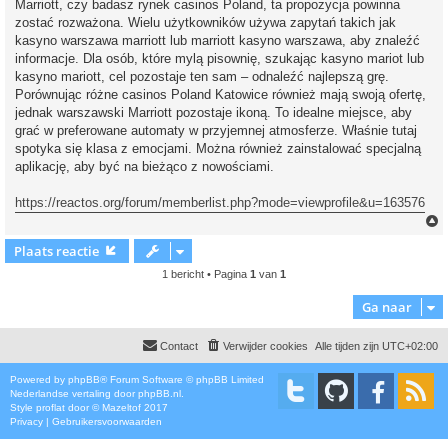
Marriott, czy badasz rynek casinos Poland, ta propozycja powinna
zostać rozważona. Wielu użytkowników używa zapytań takich jak
kasyno warszawa marriott lub marriott kasyno warszawa, aby znaleźć
informacje. Dla osób, które mylą pisownię, szukając kasyno mariot lub
kasyno mariott, cel pozostaje ten sam – odnaleźć najlepszą grę.
Porównując różne casinos Poland Katowice również mają swoją ofertę,
jednak warszawski Marriott pozostaje ikoną. To idealne miejsce, aby
grać w preferowane automaty w przyjemnej atmosferze. Właśnie tutaj
spotyka się klasa z emocjami. Można również zainstalować specjalną
aplikację, aby być na bieżąco z nowościami.
https://reactos.org/forum/memberlist.php?mode=viewprofile&u=163576
Plaats reactie
1 bericht • Pagina
1
van
1
Ga naar
Contact
Verwijder cookies
Alle tijden zijn
UTC+02:00
Powered by
phpBB
® Forum Software © phpBB Limited
Nederlandse vertaling door
phpBB.nl
.
Style
proflat
door ©
Mazeltof
2017
Privacy
|
Gebruikersvoorwaarden