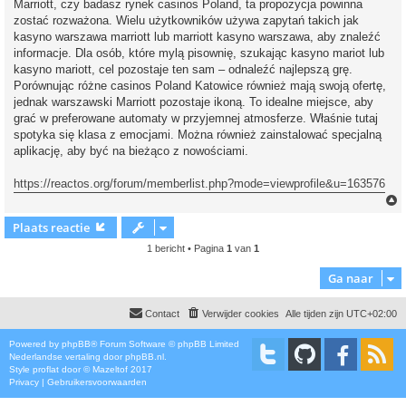
Marriott, czy badasz rynek casinos Poland, ta propozycja powinna
zostać rozważona. Wielu użytkowników używa zapytań takich jak
kasyno warszawa marriott lub marriott kasyno warszawa, aby znaleźć
informacje. Dla osób, które mylą pisownię, szukając kasyno mariot lub
kasyno mariott, cel pozostaje ten sam – odnaleźć najlepszą grę.
Porównując różne casinos Poland Katowice również mają swoją ofertę,
jednak warszawski Marriott pozostaje ikoną. To idealne miejsce, aby
grać w preferowane automaty w przyjemnej atmosferze. Właśnie tutaj
spotyka się klasa z emocjami. Można również zainstalować specjalną
aplikację, aby być na bieżąco z nowościami.
https://reactos.org/forum/memberlist.php?mode=viewprofile&u=163576
Plaats reactie
1 bericht • Pagina
1
van
1
Ga naar
Contact
Verwijder cookies
Alle tijden zijn
UTC+02:00
Powered by
phpBB
® Forum Software © phpBB Limited
Nederlandse vertaling door
phpBB.nl
.
Style
proflat
door ©
Mazeltof
2017
Privacy
|
Gebruikersvoorwaarden