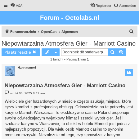
V&A
Registreer
Aanmelden
Forum - Octolabs.nl
Z
Forumoverzicht
OpenCart
Algemeen
o
Niepowtarzalna Atmosfera Gier - Marriott Casino
e
Zoek
Uitgebr
Plaats reactie
k
1 bericht • Pagina
1
van
1
Hannasmori
Niepowtarzalna Atmosfera Gier - Marriott Casino
B
vr okt 03, 2025 8:47 am
e
r
Wielbiciele gier hazardowych w mieście często szukają miejsca, które
i
łączy komfort z profesjonalną obsługą. Odpowiedzią na te potrzeby jest
c
h
kasyno Marriott Warszawa. To ekskluzywne casino Poland proponuje
t
swoim odwiedzającym wyjątkowy klimat i szeroki wybór gier. Jeśli
szukasz kasyno w Warszawie, to obiekt w hotelu Marriott jest jedną z
najlepszych propozycji. Dla wielu osób Marriott casino to synonim
premium rozrywki. Niezależnie od tego, czy sprawdzasz kasyno