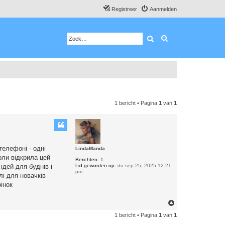
Registreer
Aanmelden
Zoek
Uitgebreid zoeken
1 bericht • Pagina
1
van
1
телефоні - одні
LindaManda
оли відкрила цей
Berichten:
1
Lid geworden op:
do sep 25, 2025 12:21
ідей для буднів і
pm
лі для новачків
інок
O
m
1 bericht • Pagina
1
van
1
h
o