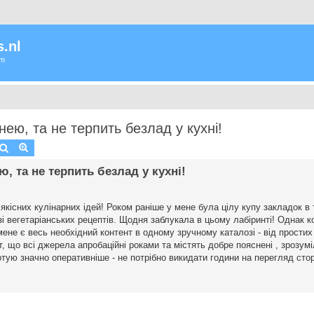
.nl
um
хнею, та не терпить безлад у кухні!
Zoek
Uitgebreid zoeken
ю, та не терпить безлад у кухні!
якісних кулінарних ідей! Роком раніше у мене була цілу купу закладок в 
зі вегетаріанських рецептів. Щодня заблукала в цьому лабіринті! Однак к
ене є весь необхідний контент в одному зручному каталозі - від простих 
що всі джерела апробаційні роками та містять добре пояснені , зрозумі
тую значно оперативніше - не потрібно викидати години на перегляд стор