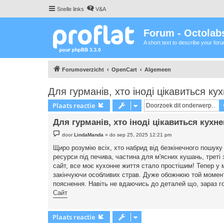
Snelle links
V&A
Forum - Octolabs
A short text to describe your for
Forumoverzicht
OpenCart
Algemeen
Для гурманів, хто іноді цікавиться ку
Plaats reactie
Для гурманів, хто іноді цікавиться кухне
B
door
LindaManda
»
do sep 25, 2025 12:21 pm
e
r
Щиро розумію всіх, хто набрид від безкінечного пошуку 
i
ресурси під печива, частина для м'ясних кушань, треті 
c
h
сайт, все моє кухонне життя стало простішим! Тепер у м
t
закінчуючи особливих страв. Дуже обожнюю той момент, 
пояснення. Навіть не вдаючись до деталей що, зараз го
Сайт
Plaats reactie