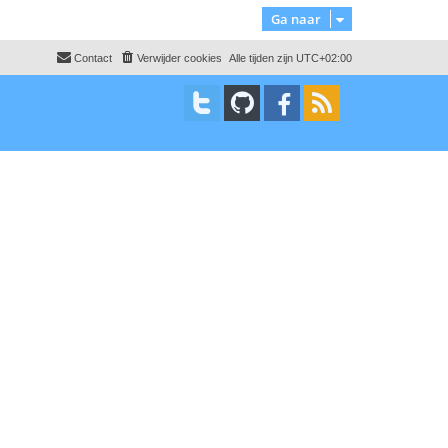
o
Ga naar
g
Contact
Verwijder cookies
Alle tijden zijn
UTC+02:00