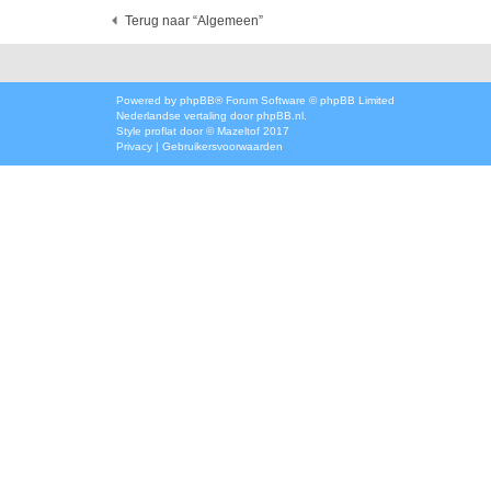
Terug naar “Algemeen”
Powered by
phpBB
® Forum Software © phpBB Limited
Nederlandse vertaling door
phpBB.nl
.
Style
proflat
door ©
Mazeltof
2017
Privacy
|
Gebruikersvoorwaarden