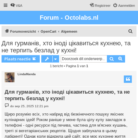
V&A
Registreer
Aanmelden
Forum - Octolabs.nl
Z
Forumoverzicht
OpenCart
Algemeen
o
Для гурманів, хто іноді цікавиться кухнею, та
e
не терпить безлад у кухні!
k
Zoek
Uitgebr
Plaats reactie
1 bericht • Pagina
1
van
1
LindaManda
Для гурманів, хто іноді цікавиться кухнею, та не
терпить безлад у кухні!
B
do sep 25, 2025 12:21 pm
e
r
Щиро розумію всіх, хто набрид від безкінечного пошуку якісних
i
кулінарних ідей! Роком раніше у мене була цілу купу закладок в
c
h
телефоні - одні ресурси під печива, частина для м'ясних кушань,
t
треті зі вегетаріанських рецептів. Щодня заблукала в цьому
лабіринті! Однак коли відкрила цей сайт, все моє кухонне життя