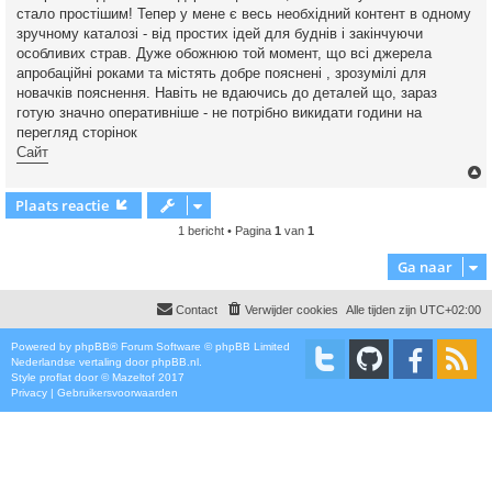
стало простішим! Тепер у мене є весь необхідний контент в одному
зручному каталозі - від простих ідей для буднів і закінчуючи
особливих страв. Дуже обожнюю той момент, що всі джерела
апробаційні роками та містять добре пояснені , зрозумілі для
новачків пояснення. Навіть не вдаючись до деталей що, зараз
готую значно оперативніше - не потрібно викидати години на
перегляд сторінок
Сайт
Plaats reactie
1 bericht • Pagina
1
van
1
Ga naar
Contact
Verwijder cookies
Alle tijden zijn
UTC+02:00
Powered by
phpBB
® Forum Software © phpBB Limited
Nederlandse vertaling door
phpBB.nl
.
Style
proflat
door ©
Mazeltof
2017
Privacy
|
Gebruikersvoorwaarden