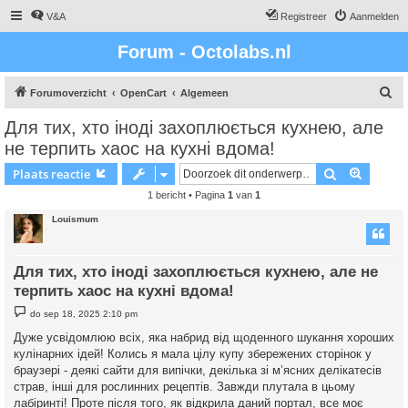
V&A
Registreer
Aanmelden
Forum - Octolabs.nl
Z
Forumoverzicht
OpenCart
Algemeen
o
Для тих, хто іноді захоплюється кухнею, але
e
не терпить хаос на кухні вдома!
k
Zoek
Uitgebr
Plaats reactie
1 bericht • Pagina
1
van
1
Louismum
Для тих, хто іноді захоплюється кухнею, але не
терпить хаос на кухні вдома!
B
do sep 18, 2025 2:10 pm
e
r
Дуже усвідомлюю всіх, яка набрид від щоденного шукання хороших
i
кулінарних ідей! Колись я мала цілу купу збережених сторінок у
c
h
браузері - деякі сайти для випічки, декілька зі м’ясних делікатесів
t
страв, інші для рослинних рецептів. Завжди плутала в цьому
лабіринті! Проте після того, як відкрила даний портал, все моє