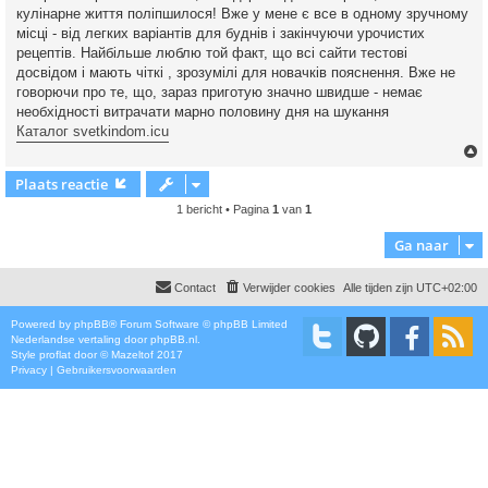
кулінарне життя поліпшилося! Вже у мене є все в одному зручному
місці - від легких варіантів для буднів і закінчуючи урочистих
рецептів. Найбільше люблю той факт, що всі сайти тестові
досвідом і мають чіткі , зрозумілі для новачків пояснення. Вже не
говорючи про те, що, зараз приготую значно швидше - немає
необхідності витрачати марно половину дня на шукання
Каталог svetkindom.icu
Plaats reactie
1 bericht • Pagina
1
van
1
Ga naar
Contact
Verwijder cookies
Alle tijden zijn
UTC+02:00
Powered by
phpBB
® Forum Software © phpBB Limited
Nederlandse vertaling door
phpBB.nl
.
Style
proflat
door ©
Mazeltof
2017
Privacy
|
Gebruikersvoorwaarden