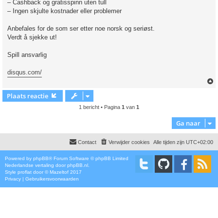
– Cashback og gratisspinn uten tull
– Ingen skjulte kostnader eller problemer
Anbefales for de som ser etter noe norsk og seriøst.
Verdt å sjekke ut!
Spill ansvarlig
disqus.com/
Plaats reactie
1 bericht • Pagina
1
van
1
Ga naar
Contact
Verwijder cookies
Alle tijden zijn
UTC+02:00
Powered by
phpBB
® Forum Software © phpBB Limited
Nederlandse vertaling door
phpBB.nl
.
Style
proflat
door ©
Mazeltof
2017
Privacy
|
Gebruikersvoorwaarden