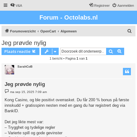
V&A
Registreer
Aanmelden
Forum - Octolabs.nl
Z
Forumoverzicht
OpenCart
Algemeen
o
Jeg prøvde nylig
e
Zoek
Uitgebr
Plaats reactie
k
1 bericht • Pagina
1
van
1
SarahCoB
Jeg prøvde nylig
B
ma sep 15, 2025 7:09 am
e
r
Kong Casino, og ble positivt overrasket. Du får 200 % bonus på første
i
innskudd + gratisspinn nesten med en gang du har registrert deg via
c
h
BankID.
t
Det jeg likte mest var:
– Trygghet og tydelige regler
– Varierte spill og gode gevinster