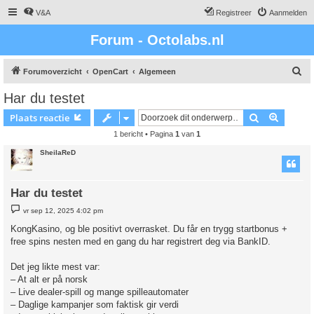
V&A
Registreer
Aanmelden
Forum - Octolabs.nl
Z
Forumoverzicht
OpenCart
Algemeen
o
Har du testet
e
Zoek
Uitgebr
Plaats reactie
k
1 bericht • Pagina
1
van
1
SheilaReD
Har du testet
B
vr sep 12, 2025 4:02 pm
e
r
KongKasino, og ble positivt overrasket. Du får en trygg startbonus +
i
free spins nesten med en gang du har registrert deg via BankID.
c
h
t
Det jeg likte mest var:
– At alt er på norsk
– Live dealer-spill og mange spilleautomater
– Daglige kampanjer som faktisk gir verdi