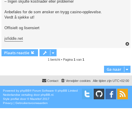
– Ingen skjulte kostnader eller problemer
Anbefales for de som ønsker en trygg casino-opplevelse.
Verdt å sjekke ut!
Offisielt og lisensiert
jsfiddle.net
Plaats reactie
1 bericht • Pagina
1
van
1
Ga naar
Contact
Verwijder cookies
Alle tijden zijn
UTC+02:00
Powered by
phpBB
® Forum Software © phpBB Limited
Nederlandse vertaling door
phpBB.nl
.
Style
proflat
door ©
Mazeltof
2017
Privacy
|
Gebruikersvoorwaarden