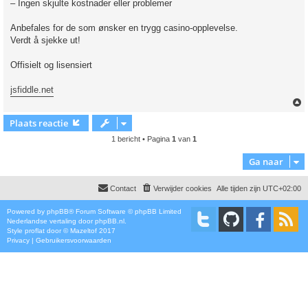
– Ingen skjulte kostnader eller problemer
Anbefales for de som ønsker en trygg casino-opplevelse.
Verdt å sjekke ut!
Offisielt og lisensiert
jsfiddle.net
Plaats reactie
1 bericht • Pagina
1
van
1
Ga naar
Contact
Verwijder cookies
Alle tijden zijn
UTC+02:00
Powered by
phpBB
® Forum Software © phpBB Limited
Nederlandse vertaling door
phpBB.nl
.
Style
proflat
door ©
Mazeltof
2017
Privacy
|
Gebruikersvoorwaarden