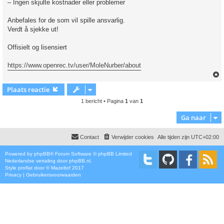
– Ingen skjulte kostnader eller problemer
Anbefales for de som vil spille ansvarlig.
Verdt å sjekke ut!
Offisielt og lisensiert
https://www.openrec.tv/user/MoleNurber/about
Plaats reactie
1 bericht • Pagina
1
van
1
Ga naar
Contact
Verwijder cookies
Alle tijden zijn
UTC+02:00
Powered by
phpBB
® Forum Software © phpBB Limited
Nederlandse vertaling door
phpBB.nl
.
Style
proflat
door ©
Mazeltof
2017
Privacy
|
Gebruikersvoorwaarden