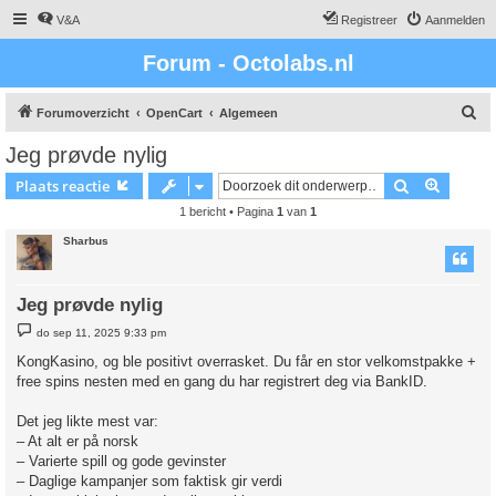
V&A
Registreer
Aanmelden
Forum - Octolabs.nl
Z
Forumoverzicht
OpenCart
Algemeen
o
Jeg prøvde nylig
e
Zoek
Uitgebr
Plaats reactie
k
1 bericht • Pagina
1
van
1
Sharbus
Jeg prøvde nylig
B
do sep 11, 2025 9:33 pm
e
r
KongKasino, og ble positivt overrasket. Du får en stor velkomstpakke +
i
free spins nesten med en gang du har registrert deg via BankID.
c
h
t
Det jeg likte mest var:
– At alt er på norsk
– Varierte spill og gode gevinster
– Daglige kampanjer som faktisk gir verdi