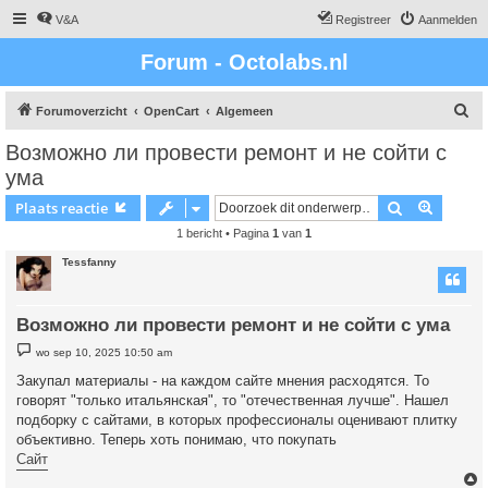
V&A
Registreer
Aanmelden
Forum - Octolabs.nl
Z
Forumoverzicht
OpenCart
Algemeen
o
Возможно ли провести ремонт и не сойти с
e
ума
k
Zoek
Uitgebr
Plaats reactie
1 bericht • Pagina
1
van
1
Tessfanny
Возможно ли провести ремонт и не сойти с ума
B
wo sep 10, 2025 10:50 am
e
r
Закупал материалы - на каждом сайте мнения расходятся. То
i
говорят "только итальянская", то "отечественная лучше". Нашел
c
h
подборку с сайтами, в которых профессионалы оценивают плитку
t
объективно. Теперь хоть понимаю, что покупать
Сайт