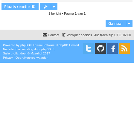
Plaats reactie
1 bericht • Pagina
1
van
1
Ga naar
Contact
Verwijder cookies
Alle tijden zijn
UTC+02:00
Powered by
phpBB
® Forum Software © phpBB Limited
Nederlandse vertaling door
phpBB.nl
.
Style
proflat
door ©
Mazeltof
2017
Privacy
|
Gebruikersvoorwaarden