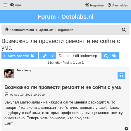
V&A
Registreer
Aanmelden
Forum - Octolabs.nl
Z
Forumoverzicht
OpenCart
Algemeen
o
Возможно ли провести ремонт и не сойти с
e
ума
k
Zoek
Uitgebr
Plaats reactie
1 bericht • Pagina
1
van
1
Tessfanny
Возможно ли провести ремонт и не сойти с ума
B
wo sep 10, 2025 10:50 am
e
r
Закупал материалы - на каждом сайте мнения расходятся. То
i
говорят "только итальянская", то "отечественная лучше". Нашел
c
h
подборку с сайтами, в которых профессионалы оценивают плитку
t
объективно. Теперь хоть понимаю, что покупать
Сайт