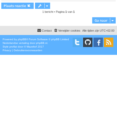
Plaats reactie
1 bericht • Pagina
1
van
1
Ga naar
Contact
Verwijder cookies
Alle tijden zijn
UTC+02:00
Powered by
phpBB
® Forum Software © phpBB Limited
Nederlandse vertaling door
phpBB.nl
.
Style
proflat
door ©
Mazeltof
2017
Privacy
|
Gebruikersvoorwaarden