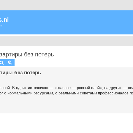
.nl
um
вартиры без потерь
Zoek
Uitgebreid zoeken
тиры без потерь
ванной. В одних источниках — «главное — ровный слой», на других — це
ог с нормальными ресурсами, с реальными советами профессионалов по