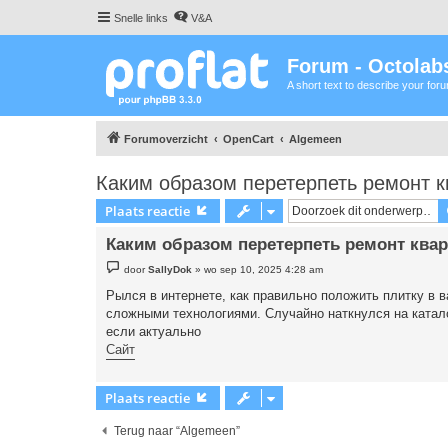
Snelle links
V&A
Forum - Octolabs
A short text to describe your for
Forumoverzicht
OpenCart
Algemeen
Каким образом перетерпеть ремонт к
Plaats reactie
Каким образом перетерпеть ремонт квар
B
door
SallyDok
»
wo sep 10, 2025 4:28 am
e
r
Рылся в интернете, как правильно положить плитку в 
i
сложными технологиями. Случайно наткнулся на катал
c
h
если актуально
t
Сайт
Plaats reactie
Terug naar “Algemeen”