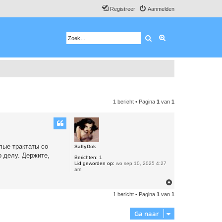
Registreer
Aanmelden
Zoek
Uitgebreid zoeken
1 bericht • Pagina
1
van
1
лые трактаты со
SallyDok
 делу. Держите,
Berichten:
1
Lid geworden op:
wo sep 10, 2025 4:27
am
O
m
1 bericht • Pagina
1
van
1
h
o
o
Ga naar
g