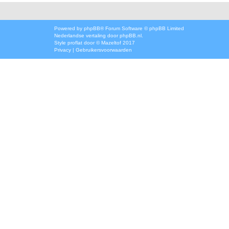
Powered by
phpBB
® Forum Software © phpBB Limited
Nederlandse vertaling door
phpBB.nl
.
Style
proflat
door ©
Mazeltof
2017
Privacy
|
Gebruikersvoorwaarden