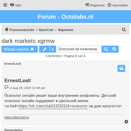
V&A
Registreer
Aanmelden
Forum - Octolabs.nl
Z
Forumoverzicht
OpenCart
Algemeen
o
dark markets xgrmw
e
Zoek
Uitgebr
Plaats reactie
k
4 berichten • Pagina
1
van
1
ErnestLealt
ErnestLealt
B
vr aug 29, 2025 12:46 pm
e
r
Психолог онлайн решит ваши внутренние конфликты. Детский
i
психолог онлайн поддержит в школьной жизни.
c
h
<a href=
https://vk.com/club211532114>психолог
на дом калуга</a>
t
https://dezchel.ru
Gichardalive