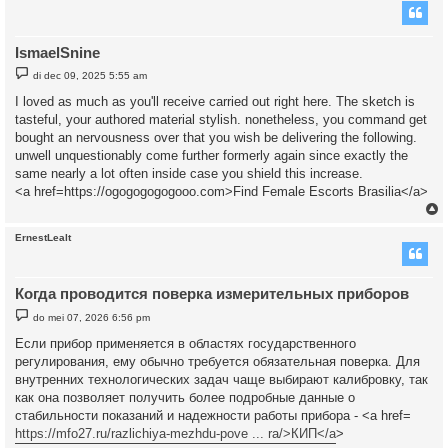
IsmaelSnine
B
di dec 09, 2025 5:55 am
e
r
I loved as much as you'll receive carried out right here. The sketch is
i
tasteful, your authored material stylish. nonetheless, you command get
c
h
bought an nervousness over that you wish be delivering the following.
t
unwell unquestionably come further formerly again since exactly the
same nearly a lot often inside case you shield this increase.
<a href=https://ogogogogogooo.com>Find Female Escorts Brasilia</a>
ErnestLealt
Когда проводится поверка измерительных приборов
B
do mei 07, 2026 6:56 pm
e
r
Если прибор применяется в областях государственного
i
регулирования, ему обычно требуется обязательная поверка. Для
c
h
внутренних технологических задач чаще выбирают калибровку, так
t
как она позволяет получить более подробные данные о
стабильности показаний и надежности работы прибора - <a href=
https://mfo27.ru/razlichiya-mezhdu-pove ... ra/>КИП</a
>