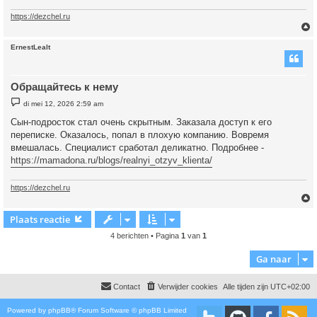
https://dezchel.ru
ErnestLealt
Обращайтесь к нему
B
di mei 12, 2026 2:59 am
e
r
Сын-подросток стал очень скрытным. Заказала доступ к его
i
переписке. Оказалось, попал в плохую компанию. Вовремя
c
h
вмешалась. Специалист сработал деликатно. Подробнее -
t
https://mamadona.ru/blogs/realnyi_otzyv_klienta/
https://dezchel.ru
Plaats reactie
4 berichten • Pagina
1
van
1
Ga naar
Contact
Verwijder cookies
Alle tijden zijn
UTC+02:00
Powered by
phpBB
® Forum Software © phpBB Limited