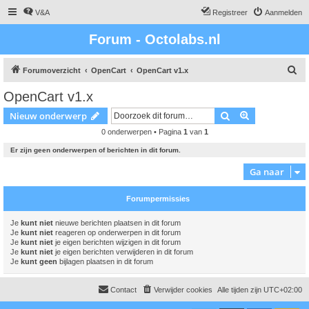
V&A
Registreer
Aanmelden
Forum - Octolabs.nl
Z
Forumoverzicht
OpenCart
OpenCart v1.x
o
OpenCart v1.x
e
Zoek
Uitgebreid z
Nieuw onderwerp
k
0 onderwerpen • Pagina
1
van
1
Er zijn geen onderwerpen of berichten in dit forum.
Ga naar
Forumpermissies
Je
kunt niet
nieuwe berichten plaatsen in dit forum
Je
kunt niet
reageren op onderwerpen in dit forum
Je
kunt niet
je eigen berichten wijzigen in dit forum
Je
kunt niet
je eigen berichten verwijderen in dit forum
Je
kunt geen
bijlagen plaatsen in dit forum
Contact
Verwijder cookies
Alle tijden zijn
UTC+02:00