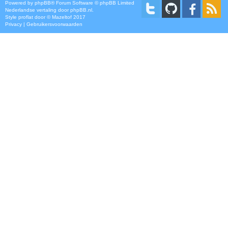
Powered by
phpBB
® Forum Software © phpBB Limited
Nederlandse vertaling door
phpBB.nl
.
Style
proflat
door ©
Mazeltof
2017
Privacy
|
Gebruikersvoorwaarden