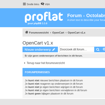
Snelle links
V&A
Forum - Octolabs
A short text to describe your for
Forumoverzicht
OpenCart
OpenCart v1.x
OpenCart v1.x
Zoe
Nieuw onderwerp
Er zijn geen onderwerpen of berichten in dit forum.
Terug naar het forumoverzicht
FORUMPERMISSIES
Je
kunt niet
nieuwe berichten plaatsen in dit forum
Je
kunt niet
reageren op onderwerpen in dit forum
Je
kunt niet
je eigen berichten wijzigen in dit forum
Je
kunt niet
je eigen berichten verwijderen in dit forum
Je
kunt geen
bijlagen plaatsen in dit forum