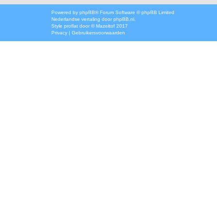
Powered by
phpBB
® Forum Software © phpBB Limited
Nederlandse vertaling door
phpBB.nl
.
Style
proflat
door ©
Mazeltof
2017
Privacy
|
Gebruikersvoorwaarden