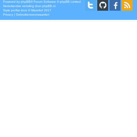
Powered by
phpBB
® Forum Software © phpBB Limited
Nederlandse vertaling door
phpBB.nl
.
Style
proflat
door ©
Mazeltof
2017
Privacy
|
Gebruikersvoorwaarden