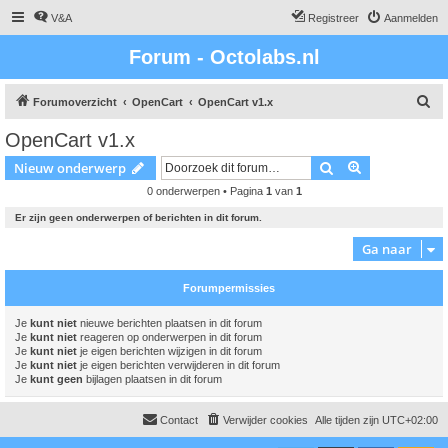
V&A
Registreer
Aanmelden
Forum - Octolabs.nl
Z
Forumoverzicht
OpenCart
OpenCart v1.x
o
OpenCart v1.x
e
Zoek
Uitgebreid z
Nieuw onderwerp
k
0 onderwerpen • Pagina
1
van
1
Er zijn geen onderwerpen of berichten in dit forum.
Ga naar
Forumpermissies
Je
kunt niet
nieuwe berichten plaatsen in dit forum
Je
kunt niet
reageren op onderwerpen in dit forum
Je
kunt niet
je eigen berichten wijzigen in dit forum
Je
kunt niet
je eigen berichten verwijderen in dit forum
Je
kunt geen
bijlagen plaatsen in dit forum
Contact
Verwijder cookies
Alle tijden zijn
UTC+02:00