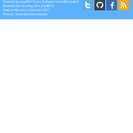
Powered by
phpBB
® Forum Software © phpBB Limited
Nederlandse vertaling door
phpBB.nl
.
Style
proflat
door ©
Mazeltof
2017
Privacy
|
Gebruikersvoorwaarden