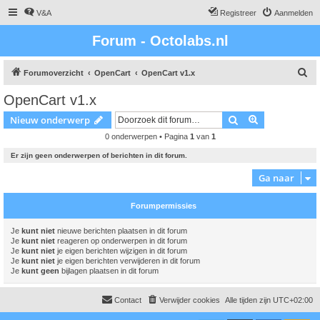
V&A
Registreer
Aanmelden
Forum - Octolabs.nl
Z
Forumoverzicht
OpenCart
OpenCart v1.x
o
OpenCart v1.x
e
Zoek
Uitgebreid z
Nieuw onderwerp
k
0 onderwerpen • Pagina
1
van
1
Er zijn geen onderwerpen of berichten in dit forum.
Ga naar
Forumpermissies
Je
kunt niet
nieuwe berichten plaatsen in dit forum
Je
kunt niet
reageren op onderwerpen in dit forum
Je
kunt niet
je eigen berichten wijzigen in dit forum
Je
kunt niet
je eigen berichten verwijderen in dit forum
Je
kunt geen
bijlagen plaatsen in dit forum
Contact
Verwijder cookies
Alle tijden zijn
UTC+02:00