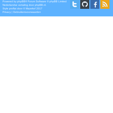
Powered by
phpBB
® Forum Software © phpBB Limited
Nederlandse vertaling door
phpBB.nl
.
Style
proflat
door ©
Mazeltof
2017
Privacy
|
Gebruikersvoorwaarden