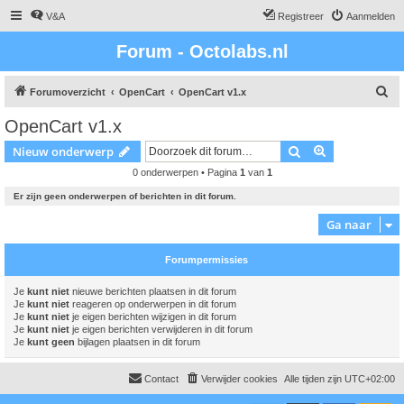
V&A
Registreer
Aanmelden
Forum - Octolabs.nl
Z
Forumoverzicht
OpenCart
OpenCart v1.x
o
OpenCart v1.x
e
Zoek
Uitgebreid z
Nieuw onderwerp
k
0 onderwerpen • Pagina
1
van
1
Er zijn geen onderwerpen of berichten in dit forum.
Ga naar
Forumpermissies
Je
kunt niet
nieuwe berichten plaatsen in dit forum
Je
kunt niet
reageren op onderwerpen in dit forum
Je
kunt niet
je eigen berichten wijzigen in dit forum
Je
kunt niet
je eigen berichten verwijderen in dit forum
Je
kunt geen
bijlagen plaatsen in dit forum
Contact
Verwijder cookies
Alle tijden zijn
UTC+02:00