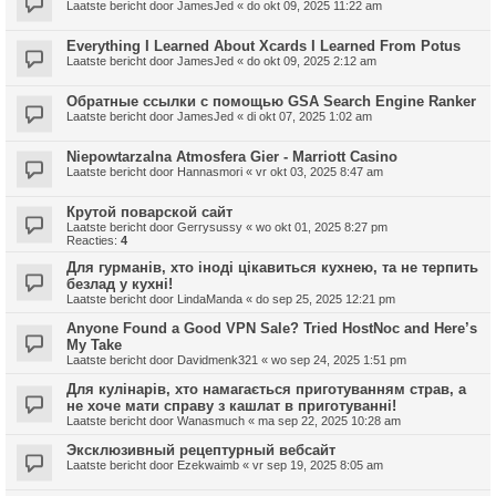
Laatste bericht door
JamesJed
«
do okt 09, 2025 11:22 am
Everything I Learned About Xcards I Learned From Potus
Laatste bericht door
JamesJed
«
do okt 09, 2025 2:12 am
Обратные ссылки с помощью GSA Search Engine Ranker
Laatste bericht door
JamesJed
«
di okt 07, 2025 1:02 am
Niepowtarzalna Atmosfera Gier - Marriott Casino
Laatste bericht door
Hannasmori
«
vr okt 03, 2025 8:47 am
Крутой поварской сайт
Laatste bericht door
Gerrysussy
«
wo okt 01, 2025 8:27 pm
Reacties:
4
Для гурманів, хто іноді цікавиться кухнею, та не терпить
безлад у кухні!
Laatste bericht door
LindaManda
«
do sep 25, 2025 12:21 pm
Anyone Found a Good VPN Sale? Tried HostNoc and Here’s
My Take
Laatste bericht door
Davidmenk321
«
wo sep 24, 2025 1:51 pm
Для кулінарів, хто намагається приготуванням страв, а
не хоче мати справу з кашлат в приготуванні!
Laatste bericht door
Wanasmuch
«
ma sep 22, 2025 10:28 am
Эксклюзивный рецептурный вебсайт
Laatste bericht door
Ezekwaimb
«
vr sep 19, 2025 8:05 am