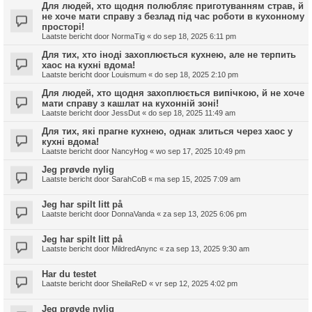
Для людей, хто щодня полюбляє приготуванням страв, й
не хоче мати справу з безлад під час роботи в кухонному
просторі!
Laatste bericht door
NormaTig
«
do sep 18, 2025 6:11 pm
Для тих, хто іноді захоплюється кухнею, але не терпить
хаос на кухні вдома!
Laatste bericht door
Louismum
«
do sep 18, 2025 2:10 pm
Для людей, хто щодня захоплюється випічкою, й не хоче
мати справу з кашлат на кухонній зоні!
Laatste bericht door
JessDut
«
do sep 18, 2025 11:49 am
Для тих, які прагне кухнею, однак злиться через хаос у
кухні вдома!
Laatste bericht door
NancyHog
«
wo sep 17, 2025 10:49 pm
Jeg prøvde nylig
Laatste bericht door
SarahCoB
«
ma sep 15, 2025 7:09 am
Jeg har spilt litt på
Laatste bericht door
DonnaVanda
«
za sep 13, 2025 6:06 pm
Jeg har spilt litt på
Laatste bericht door
MildredAnync
«
za sep 13, 2025 9:30 am
Har du testet
Laatste bericht door
SheilaReD
«
vr sep 12, 2025 4:02 pm
Jeg prøvde nylig