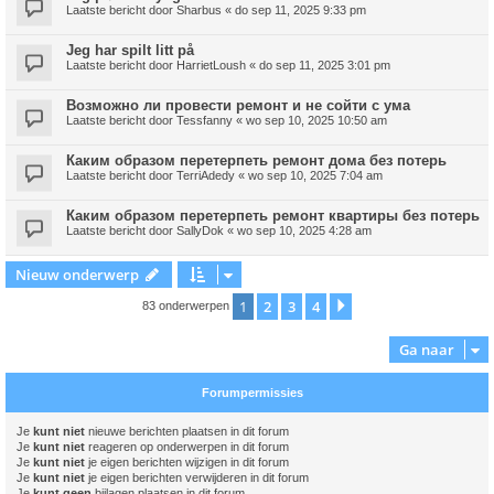
Laatste bericht door
Sharbus
«
do sep 11, 2025 9:33 pm
Jeg har spilt litt på
Laatste bericht door
HarrietLoush
«
do sep 11, 2025 3:01 pm
Возможно ли провести ремонт и не сойти с ума
Laatste bericht door
Tessfanny
«
wo sep 10, 2025 10:50 am
Каким образом перетерпеть ремонт дома без потерь
Laatste bericht door
TerriAdedy
«
wo sep 10, 2025 7:04 am
Каким образом перетерпеть ремонт квартиры без потерь
Laatste bericht door
SallyDok
«
wo sep 10, 2025 4:28 am
Nieuw onderwerp
1
2
3
4
Volgende
83 onderwerpen
Ga naar
Forumpermissies
Je
kunt niet
nieuwe berichten plaatsen in dit forum
Je
kunt niet
reageren op onderwerpen in dit forum
Je
kunt niet
je eigen berichten wijzigen in dit forum
Je
kunt niet
je eigen berichten verwijderen in dit forum
Je
kunt geen
bijlagen plaatsen in dit forum