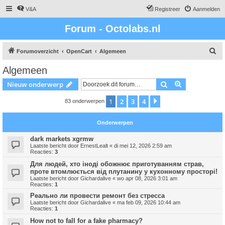
V&A
Registreer
Aanmelden
Forum - Octolabs.nl
Z
Forumoverzicht
OpenCart
Algemeen
o
Algemeen
e
Zoek
Uitgebreid z
Nieuw onderwerp
k
1
2
3
4
Volgende
83 onderwerpen
Onderwerpen
dark markets xgrmw
Laatste bericht door
ErnestLealt
«
di mei 12, 2026 2:59 am
Reacties:
3
Для людей, хто іноді обожнює приготуванням страв,
проте втомлюється від плутанину у кухонному просторі!
Laatste bericht door
Gichardalive
«
wo apr 08, 2026 3:01 am
Reacties:
1
Реально ли провести ремонт без стресса
Laatste bericht door
Gichardalive
«
ma feb 09, 2026 10:44 am
Reacties:
1
How not to fall for a fake pharmacy?