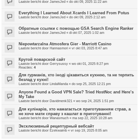
Laatste bericht door
JamesJed
«
do okt 09, 2025 11:22 am
Everything I Learned About Xcards I Learned From Potus
Laatste bericht door
JamesJed
«
do okt 09, 2025 2:12 am
Обратные ссылки с помощью GSA Search Engine Ranker
Laatste bericht door
JamesJed
«
di okt 07, 2025 1:02 am
Niepowtarzalna Atmosfera Gier - Marriott Casino
Laatste bericht door
Hannasmori
«
vr okt 03, 2025 8:47 am
Крутой поварской сайт
Laatste bericht door
Gerrysussy
«
wo okt 01, 2025 8:27 pm
Reacties:
4
Для гурманів, хто іноді цікавиться кухнею, та не терпить
безлад у кухні!
Laatste bericht door
LindaManda
«
do sep 25, 2025 12:21 pm
Anyone Found a Good VPN Sale? Tried HostNoc and Here’s
My Take
Laatste bericht door
Davidmenk321
«
wo sep 24, 2025 1:51 pm
Для кулінарів, хто намагається приготуванням страв, а
не хоче мати справу з кашлат в приготуванні!
Laatste bericht door
Wanasmuch
«
ma sep 22, 2025 10:28 am
Эксклюзивный рецептурный вебсайт
Laatste bericht door
Ezekwaimb
«
vr sep 19, 2025 8:05 am