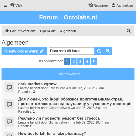
V&A
Registreer
Aanmelden
Forum - Octolabs.nl
Z
Forumoverzicht
OpenCart
Algemeen
o
Algemeen
e
Zoek
Uitgebreid z
Nieuw onderwerp
k
1
2
3
4
Volgende
83 onderwerpen
Onderwerpen
dark markets xgrmw
Laatste bericht door
ErnestLealt
«
di mei 12, 2026 2:59 am
Reacties:
3
Для людей, хто іноді обожнює приготуванням страв,
проте втомлюється від плутанину у кухонному просторі!
Laatste bericht door
Gichardalive
«
wo apr 08, 2026 3:01 am
Reacties:
1
Реально ли провести ремонт без стресса
Laatste bericht door
Gichardalive
«
ma feb 09, 2026 10:44 am
Reacties:
1
How not to fall for a fake pharmacy?