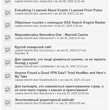
Laatste bericht door
JamesJed
«
do okt 09, 2025 11:22 am
Everything I Learned About Xcards I Learned From Potus
Laatste bericht door
JamesJed
«
do okt 09, 2025 2:12 am
Обратные ссылки с помощью GSA Search Engine Ranker
Laatste bericht door
JamesJed
«
di okt 07, 2025 1:02 am
Niepowtarzalna Atmosfera Gier - Marriott Casino
Laatste bericht door
Hannasmori
«
vr okt 03, 2025 8:47 am
Крутой поварской сайт
Laatste bericht door
Gerrysussy
«
wo okt 01, 2025 8:27 pm
Reacties:
4
Для гурманів, хто іноді цікавиться кухнею, та не терпить
безлад у кухні!
Laatste bericht door
LindaManda
«
do sep 25, 2025 12:21 pm
Anyone Found a Good VPN Sale? Tried HostNoc and Here’s
My Take
Laatste bericht door
Davidmenk321
«
wo sep 24, 2025 1:51 pm
Для кулінарів, хто намагається приготуванням страв, а
не хоче мати справу з кашлат в приготуванні!
Laatste bericht door
Wanasmuch
«
ma sep 22, 2025 10:28 am
Эксклюзивный рецептурный вебсайт
Laatste bericht door
Ezekwaimb
«
vr sep 19, 2025 8:05 am