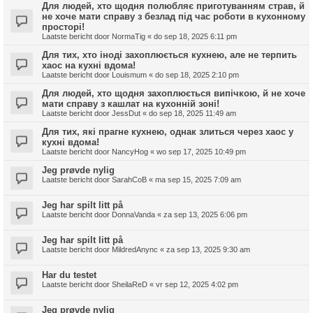
Для людей, хто щодня полюбляє приготуванням страв, й
не хоче мати справу з безлад під час роботи в кухонному
просторі!
Laatste bericht door
NormaTig
«
do sep 18, 2025 6:11 pm
Для тих, хто іноді захоплюється кухнею, але не терпить
хаос на кухні вдома!
Laatste bericht door
Louismum
«
do sep 18, 2025 2:10 pm
Для людей, хто щодня захоплюється випічкою, й не хоче
мати справу з кашлат на кухонній зоні!
Laatste bericht door
JessDut
«
do sep 18, 2025 11:49 am
Для тих, які прагне кухнею, однак злиться через хаос у
кухні вдома!
Laatste bericht door
NancyHog
«
wo sep 17, 2025 10:49 pm
Jeg prøvde nylig
Laatste bericht door
SarahCoB
«
ma sep 15, 2025 7:09 am
Jeg har spilt litt på
Laatste bericht door
DonnaVanda
«
za sep 13, 2025 6:06 pm
Jeg har spilt litt på
Laatste bericht door
MildredAnync
«
za sep 13, 2025 9:30 am
Har du testet
Laatste bericht door
SheilaReD
«
vr sep 12, 2025 4:02 pm
Jeg prøvde nylig