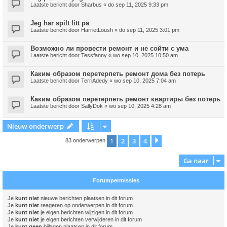
Laatste bericht door
Sharbus
«
do sep 11, 2025 9:33 pm
Jeg har spilt litt på
Laatste bericht door
HarrietLoush
«
do sep 11, 2025 3:01 pm
Возможно ли провести ремонт и не сойти с ума
Laatste bericht door
Tessfanny
«
wo sep 10, 2025 10:50 am
Каким образом перетерпеть ремонт дома без потерь
Laatste bericht door
TerriAdedy
«
wo sep 10, 2025 7:04 am
Каким образом перетерпеть ремонт квартиры без потерь
Laatste bericht door
SallyDok
«
wo sep 10, 2025 4:28 am
Nieuw onderwerp
1
2
3
4
Volgende
83 onderwerpen
Ga naar
Forumpermissies
Je
kunt niet
nieuwe berichten plaatsen in dit forum
Je
kunt niet
reageren op onderwerpen in dit forum
Je
kunt niet
je eigen berichten wijzigen in dit forum
Je
kunt niet
je eigen berichten verwijderen in dit forum
Je
kunt geen
bijlagen plaatsen in dit forum