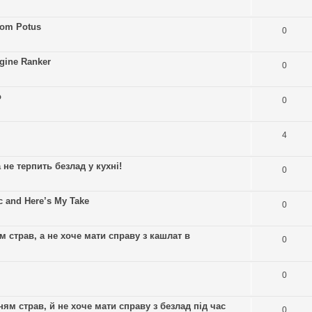
rom Potus
0
ine Ranker
0
o
0
4
 не терпить безлад у кухні!
0
 and Here’s My Take
0
м страв, а не хоче мати справу з кашлат в
0
0
м страв, й не хоче мати справу з безлад під час
0