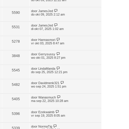
do okt 09, 2025 11:22 am
door
JamesJed
5590
do okt 09, 2025 2:12 am
door
JamesJed
5531
di okt 07, 2025 1:02 am
door
Hannasmori
5278
vr okt 03, 2025 8:47 am
door
Gerrysussy
3848
wo okt 01, 2025 8:27 pm
door
LindaManda
5545
do sep 25, 2025 12:21 pm
door
Davidmenk321
5482
wo sep 24, 2025 1:51 pm
door
Wanasmuch
5405
ma sep 22, 2025 10:28 am
door
Ezekwaimb
5396
vr sep 19, 2025 8:05 am
door
NormaTig
5339