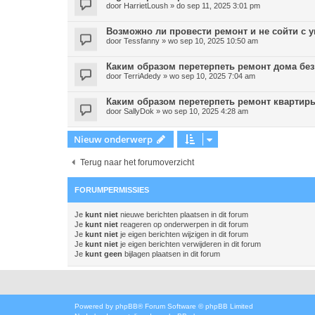
door
HarrietLoush
»
do sep 11, 2025 3:01 pm
Возможно ли провести ремонт и не сойти с 
door
Tessfanny
»
wo sep 10, 2025 10:50 am
Каким образом перетерпеть ремонт дома без
door
TerriAdedy
»
wo sep 10, 2025 7:04 am
Каким образом перетерпеть ремонт квартиры
door
SallyDok
»
wo sep 10, 2025 4:28 am
Nieuw onderwerp
Terug naar het forumoverzicht
FORUMPERMISSIES
Je
kunt niet
nieuwe berichten plaatsen in dit forum
Je
kunt niet
reageren op onderwerpen in dit forum
Je
kunt niet
je eigen berichten wijzigen in dit forum
Je
kunt niet
je eigen berichten verwijderen in dit forum
Je
kunt geen
bijlagen plaatsen in dit forum
Powered by
phpBB
® Forum Software © phpBB Limited