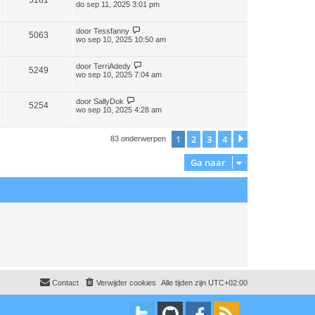
5181
do sep 11, 2025 3:01 pm
door
Tessfanny
5063
wo sep 10, 2025 10:50 am
door
TerriAdedy
5249
wo sep 10, 2025 7:04 am
door
SallyDok
5254
wo sep 10, 2025 4:28 am
1
2
3
4
Volgende
83 onderwerpen
Ga naar
Contact
Verwijder cookies
Alle tijden zijn
UTC+02:00