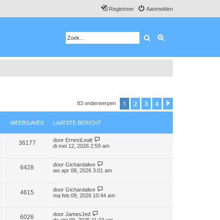
Registreer
Aanmelden
Zoek
Uitgebreid zoeken
1
2
3
4
Volgende
83 onderwerpen
WEERGAVES
LAATSTE BERICHT
door
ErnestLealt
36177
di mei 12, 2026 2:59 am
door
Gichardalive
6428
wo apr 08, 2026 3:01 am
door
Gichardalive
4615
ma feb 09, 2026 10:44 am
door
JamesJed
6026