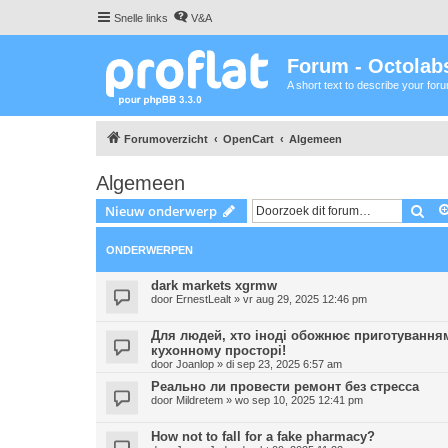
Snelle links
V&A
Forum - Octolabs
A short text to describe your for
Forumoverzicht
OpenCart
Algemeen
Algemeen
Zoe
Nieuw onderwerp
ONDERWERPEN
dark markets xgrmw
door
ErnestLealt
»
vr aug 29, 2025 12:46 pm
Для людей, хто іноді обожнює приготуванням
кухонному просторі!
door
Joanlop
»
di sep 23, 2025 6:57 am
Реально ли провести ремонт без стресса
door
Mildretem
»
wo sep 10, 2025 12:41 pm
How not to fall for a fake pharmacy?