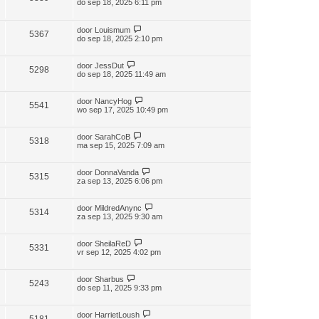
do sep 18, 2025 6:11 pm
door
Louismum
5367
do sep 18, 2025 2:10 pm
door
JessDut
5298
do sep 18, 2025 11:49 am
door
NancyHog
5541
wo sep 17, 2025 10:49 pm
door
SarahCoB
5318
ma sep 15, 2025 7:09 am
door
DonnaVanda
5315
za sep 13, 2025 6:06 pm
door
MildredAnync
5314
za sep 13, 2025 9:30 am
door
SheilaReD
5331
vr sep 12, 2025 4:02 pm
door
Sharbus
5243
do sep 11, 2025 9:33 pm
door
HarrietLoush