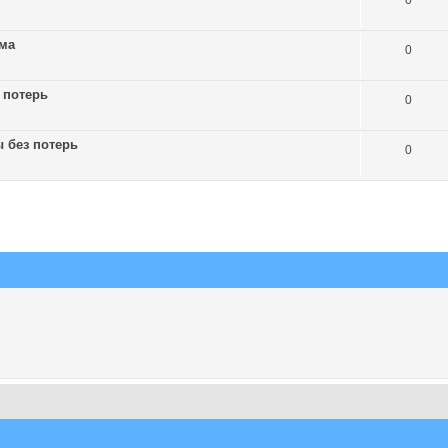
0
ума
0
 потерь
0
 без потерь
0