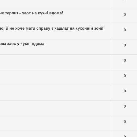
не терпить хаос на кухні вдома!
0
 й не хоче мати справу з кашлат на кухонній зоні!
0
рез хаос у кухні вдома!
0
0
0
0
0
0