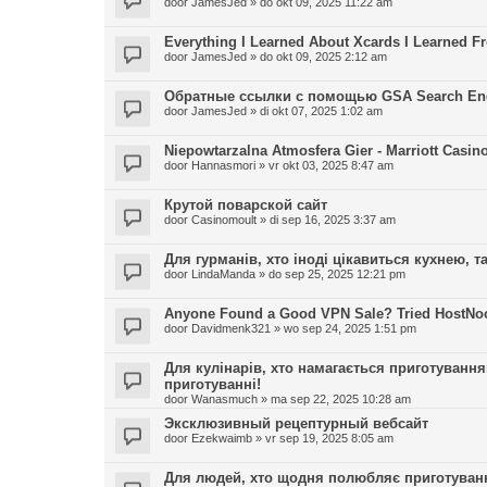
door
JamesJed
»
do okt 09, 2025 11:22 am
Everything I Learned About Xcards I Learned F
door
JamesJed
»
do okt 09, 2025 2:12 am
Обратные ссылки с помощью GSA Search Eng
door
JamesJed
»
di okt 07, 2025 1:02 am
Niepowtarzalna Atmosfera Gier - Marriott Casin
door
Hannasmori
»
vr okt 03, 2025 8:47 am
Крутой поварской сайт
door
Casinomoult
»
di sep 16, 2025 3:37 am
Для гурманів, хто іноді цікавиться кухнею, та
door
LindaManda
»
do sep 25, 2025 12:21 pm
Anyone Found a Good VPN Sale? Tried HostNoc
door
Davidmenk321
»
wo sep 24, 2025 1:51 pm
Для кулінарів, хто намагається приготування
приготуванні!
door
Wanasmuch
»
ma sep 22, 2025 10:28 am
Эксклюзивный рецептурный вебсайт
door
Ezekwaimb
»
vr sep 19, 2025 8:05 am
Для людей, хто щодня полюбляє приготування