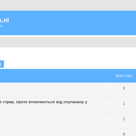
.nl
um
k
Uitgebreid zoeken
REACTIES
3
 страв, проте втомлюється від плутанину у
1
1
0