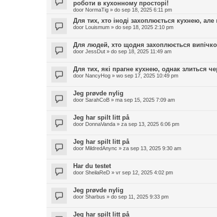
роботи в кухонному просторі!
door
NormaTig
»
do sep 18, 2025 6:11 pm
Для тих, хто іноді захоплюється кухнею, але 
door
Louismum
»
do sep 18, 2025 2:10 pm
Для людей, хто щодня захоплюється випічкою,
door
JessDut
»
do sep 18, 2025 11:49 am
Для тих, які прагне кухнею, однак злиться че
door
NancyHog
»
wo sep 17, 2025 10:49 pm
Jeg prøvde nylig
door
SarahCoB
»
ma sep 15, 2025 7:09 am
Jeg har spilt litt på
door
DonnaVanda
»
za sep 13, 2025 6:06 pm
Jeg har spilt litt på
door
MildredAnync
»
za sep 13, 2025 9:30 am
Har du testet
door
SheilaReD
»
vr sep 12, 2025 4:02 pm
Jeg prøvde nylig
door
Sharbus
»
do sep 11, 2025 9:33 pm
Jeg har spilt litt på