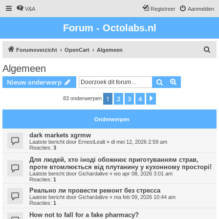
V&A
Registreer
Aanmelden
Forum - Octolabs.nl
Z
Forumoverzicht
OpenCart
Algemeen
o
Algemeen
e
Zoek
Uitgebreid z
Nieuw onderwerp
k
1
2
3
4
Volgende
83 onderwerpen
Onderwerpen
dark markets xgrmw
Laatste bericht door
ErnestLealt
«
di mei 12, 2026 2:59 am
Reacties:
3
Для людей, хто іноді обожнює приготуванням страв,
проте втомлюється від плутанину у кухонному просторі!
Laatste bericht door
Gichardalive
«
wo apr 08, 2026 3:01 am
Reacties:
1
Реально ли провести ремонт без стресса
Laatste bericht door
Gichardalive
«
ma feb 09, 2026 10:44 am
Reacties:
1
How not to fall for a fake pharmacy?