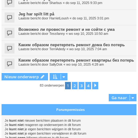
Laatste bericht door
Sharbus
«
do sep 11, 2025 9:33 pm
Jeg har spilt litt på
Laatste bericht door
HarrietLoush
«
do sep 11, 2025 3:01 pm
Возможно ли провести ремонт и не сойти с ума
Laatste bericht door
Tessfanny
«
wo sep 10, 2025 10:50 am
Каким образом перетерпеть ремонт дома без потерь
Laatste bericht door
TerriAdedy
«
wo sep 10, 2025 7:04 am
Каким образом перетерпеть ремонт квартиры без потерь
Laatste bericht door
SallyDok
«
wo sep 10, 2025 4:28 am
Nieuw onderwerp
1
2
3
4
Volgende
83 onderwerpen
Ga naar
Forumpermissies
Je
kunt niet
nieuwe berichten plaatsen in dit forum
Je
kunt niet
reageren op onderwerpen in dit forum
Je
kunt niet
je eigen berichten wijzigen in dit forum
Je
kunt niet
je eigen berichten verwijderen in dit forum
Je
kunt geen
bijlagen plaatsen in dit forum