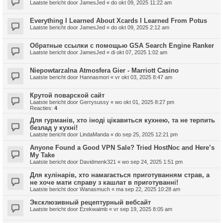
Laatste bericht door
JamesJed
«
do okt 09, 2025 11:22 am
Everything I Learned About Xcards I Learned From Potus
Laatste bericht door
JamesJed
«
do okt 09, 2025 2:12 am
Обратные ссылки с помощью GSA Search Engine Ranker
Laatste bericht door
JamesJed
«
di okt 07, 2025 1:02 am
Niepowtarzalna Atmosfera Gier - Marriott Casino
Laatste bericht door
Hannasmori
«
vr okt 03, 2025 8:47 am
Крутой поварской сайт
Laatste bericht door
Gerrysussy
«
wo okt 01, 2025 8:27 pm
Reacties:
4
Для гурманів, хто іноді цікавиться кухнею, та не терпить
безлад у кухні!
Laatste bericht door
LindaManda
«
do sep 25, 2025 12:21 pm
Anyone Found a Good VPN Sale? Tried HostNoc and Here’s
My Take
Laatste bericht door
Davidmenk321
«
wo sep 24, 2025 1:51 pm
Для кулінарів, хто намагається приготуванням страв, а
не хоче мати справу з кашлат в приготуванні!
Laatste bericht door
Wanasmuch
«
ma sep 22, 2025 10:28 am
Эксклюзивный рецептурный вебсайт
Laatste bericht door
Ezekwaimb
«
vr sep 19, 2025 8:05 am