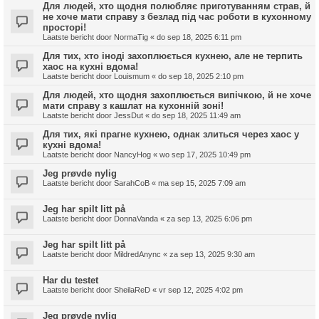
Для людей, хто щодня полюбляє приготуванням страв, й
не хоче мати справу з безлад під час роботи в кухонному
просторі!
Laatste bericht door
NormaTig
«
do sep 18, 2025 6:11 pm
Для тих, хто іноді захоплюється кухнею, але не терпить
хаос на кухні вдома!
Laatste bericht door
Louismum
«
do sep 18, 2025 2:10 pm
Для людей, хто щодня захоплюється випічкою, й не хоче
мати справу з кашлат на кухонній зоні!
Laatste bericht door
JessDut
«
do sep 18, 2025 11:49 am
Для тих, які прагне кухнею, однак злиться через хаос у
кухні вдома!
Laatste bericht door
NancyHog
«
wo sep 17, 2025 10:49 pm
Jeg prøvde nylig
Laatste bericht door
SarahCoB
«
ma sep 15, 2025 7:09 am
Jeg har spilt litt på
Laatste bericht door
DonnaVanda
«
za sep 13, 2025 6:06 pm
Jeg har spilt litt på
Laatste bericht door
MildredAnync
«
za sep 13, 2025 9:30 am
Har du testet
Laatste bericht door
SheilaReD
«
vr sep 12, 2025 4:02 pm
Jeg prøvde nylig