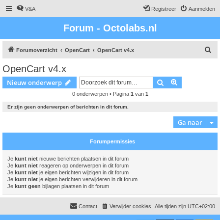
V&A
Registreer
Aanmelden
Forum - Octolabs.nl
Z
Forumoverzicht
OpenCart
OpenCart v4.x
o
OpenCart v4.x
e
Zoek
Uitgebreid z
Nieuw onderwerp
k
0 onderwerpen • Pagina
1
van
1
Er zijn geen onderwerpen of berichten in dit forum.
Ga naar
Forumpermissies
Je
kunt niet
nieuwe berichten plaatsen in dit forum
Je
kunt niet
reageren op onderwerpen in dit forum
Je
kunt niet
je eigen berichten wijzigen in dit forum
Je
kunt niet
je eigen berichten verwijderen in dit forum
Je
kunt geen
bijlagen plaatsen in dit forum
Contact
Verwijder cookies
Alle tijden zijn
UTC+02:00