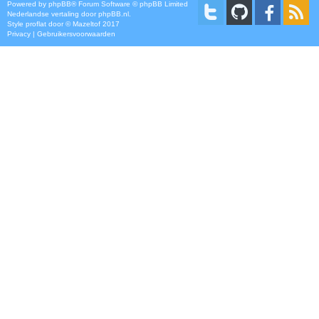
Powered by
phpBB
® Forum Software © phpBB Limited
Nederlandse vertaling door
phpBB.nl
.
Style
proflat
door ©
Mazeltof
2017
Privacy
|
Gebruikersvoorwaarden