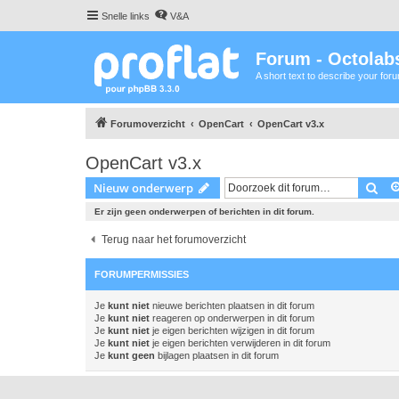
Snelle links
V&A
Forum - Octolabs
A short text to describe your for
Forumoverzicht
OpenCart
OpenCart v3.x
OpenCart v3.x
Zoe
Nieuw onderwerp
Er zijn geen onderwerpen of berichten in dit forum.
Terug naar het forumoverzicht
FORUMPERMISSIES
Je
kunt niet
nieuwe berichten plaatsen in dit forum
Je
kunt niet
reageren op onderwerpen in dit forum
Je
kunt niet
je eigen berichten wijzigen in dit forum
Je
kunt niet
je eigen berichten verwijderen in dit forum
Je
kunt geen
bijlagen plaatsen in dit forum