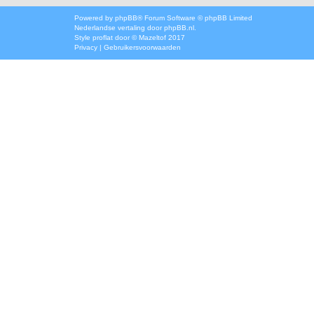
Powered by
phpBB
® Forum Software © phpBB Limited
Nederlandse vertaling door
phpBB.nl
.
Style
proflat
door ©
Mazeltof
2017
Privacy
|
Gebruikersvoorwaarden