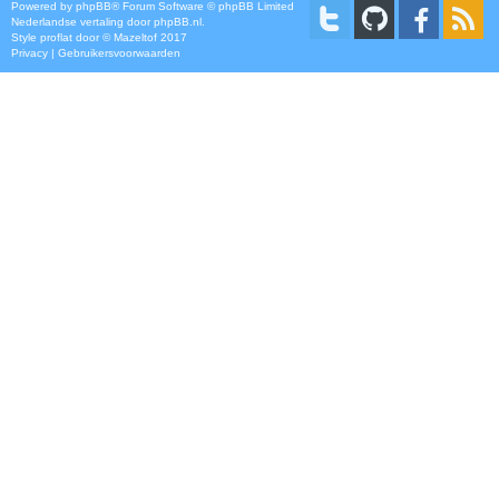
Powered by
phpBB
® Forum Software © phpBB Limited
Nederlandse vertaling door
phpBB.nl
.
Style
proflat
door ©
Mazeltof
2017
Privacy
|
Gebruikersvoorwaarden