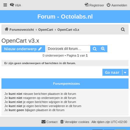
V&A
Registreer
Aanmelden
Forum - Octolabs.nl
Z
Forumoverzicht
OpenCart
OpenCart v3.x
o
OpenCart v3.x
e
Zoek
Uitgebreid z
Nieuw onderwerp
k
0 onderwerpen • Pagina
1
van
1
Er zijn geen onderwerpen of berichten in dit forum.
Ga naar
Forumpermissies
Je
kunt niet
nieuwe berichten plaatsen in dit forum
Je
kunt niet
reageren op onderwerpen in dit forum
Je
kunt niet
je eigen berichten wijzigen in dit forum
Je
kunt niet
je eigen berichten verwijderen in dit forum
Je
kunt geen
bijlagen plaatsen in dit forum
Contact
Verwijder cookies
Alle tijden zijn
UTC+02:00