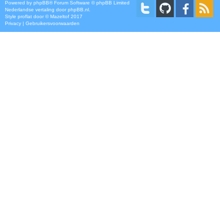
Powered by
phpBB
® Forum Software © phpBB Limited
Nederlandse vertaling door
phpBB.nl
.
Style
proflat
door ©
Mazeltof
2017
Privacy
|
Gebruikersvoorwaarden