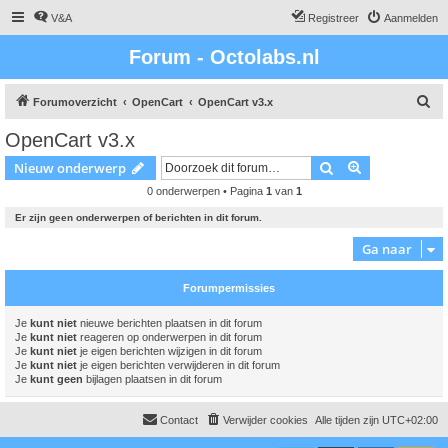
V&A
Registreer
Aanmelden
Forum - Octolabs.nl
Z
Forumoverzicht
OpenCart
OpenCart v3.x
o
OpenCart v3.x
e
Zoek
Uitgebreid z
Nieuw onderwerp
k
0 onderwerpen • Pagina
1
van
1
Er zijn geen onderwerpen of berichten in dit forum.
Ga naar
Forumpermissies
Je
kunt niet
nieuwe berichten plaatsen in dit forum
Je
kunt niet
reageren op onderwerpen in dit forum
Je
kunt niet
je eigen berichten wijzigen in dit forum
Je
kunt niet
je eigen berichten verwijderen in dit forum
Je
kunt geen
bijlagen plaatsen in dit forum
Contact
Verwijder cookies
Alle tijden zijn
UTC+02:00