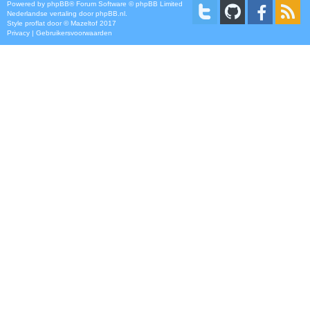
Powered by
phpBB
® Forum Software © phpBB Limited
Nederlandse vertaling door
phpBB.nl
.
Style
proflat
door ©
Mazeltof
2017
Privacy
|
Gebruikersvoorwaarden