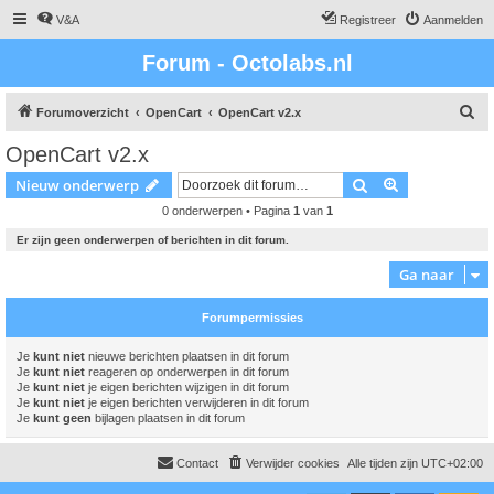
V&A
Registreer
Aanmelden
Forum - Octolabs.nl
Z
Forumoverzicht
OpenCart
OpenCart v2.x
o
OpenCart v2.x
e
Zoek
Uitgebreid z
Nieuw onderwerp
k
0 onderwerpen • Pagina
1
van
1
Er zijn geen onderwerpen of berichten in dit forum.
Ga naar
Forumpermissies
Je
kunt niet
nieuwe berichten plaatsen in dit forum
Je
kunt niet
reageren op onderwerpen in dit forum
Je
kunt niet
je eigen berichten wijzigen in dit forum
Je
kunt niet
je eigen berichten verwijderen in dit forum
Je
kunt geen
bijlagen plaatsen in dit forum
Contact
Verwijder cookies
Alle tijden zijn
UTC+02:00