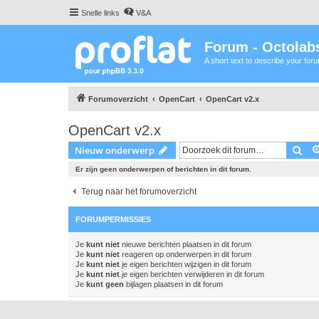
Snelle links
V&A
Forum - Octolabs
A short text to describe your for
Forumoverzicht
OpenCart
OpenCart v2.x
OpenCart v2.x
Zoe
Nieuw onderwerp
Er zijn geen onderwerpen of berichten in dit forum.
Terug naar het forumoverzicht
FORUMPERMISSIES
Je
kunt niet
nieuwe berichten plaatsen in dit forum
Je
kunt niet
reageren op onderwerpen in dit forum
Je
kunt niet
je eigen berichten wijzigen in dit forum
Je
kunt niet
je eigen berichten verwijderen in dit forum
Je
kunt geen
bijlagen plaatsen in dit forum