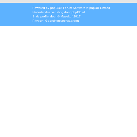
Powered by
phpBB
® Forum Software © phpBB Limited
Nederlandse vertaling door
phpBB.nl
.
Style
proflat
door ©
Mazeltof
2017
Privacy
|
Gebruikersvoorwaarden