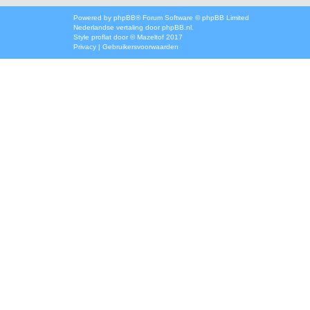
Powered by
phpBB
® Forum Software © phpBB Limited
Nederlandse vertaling door
phpBB.nl
.
Style
proflat
door ©
Mazeltof
2017
Privacy
|
Gebruikersvoorwaarden