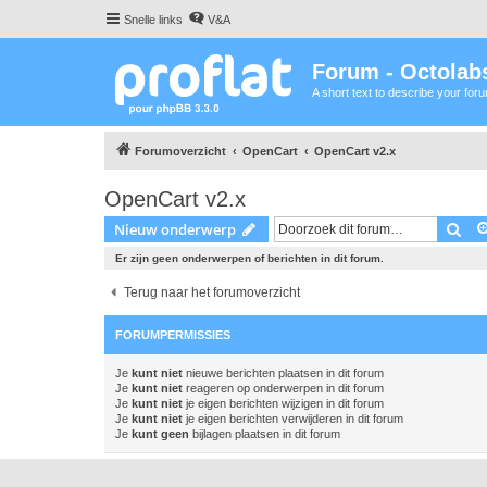
Snelle links
V&A
Forum - Octolabs
A short text to describe your for
Forumoverzicht
OpenCart
OpenCart v2.x
OpenCart v2.x
Zoe
Nieuw onderwerp
Er zijn geen onderwerpen of berichten in dit forum.
Terug naar het forumoverzicht
FORUMPERMISSIES
Je
kunt niet
nieuwe berichten plaatsen in dit forum
Je
kunt niet
reageren op onderwerpen in dit forum
Je
kunt niet
je eigen berichten wijzigen in dit forum
Je
kunt niet
je eigen berichten verwijderen in dit forum
Je
kunt geen
bijlagen plaatsen in dit forum