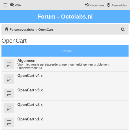
V&A
Registreer
Aanmelden
Forum - Octolabs.nl
Z
Forumoverzicht
OpenCart
o
OpenCart
e
k
Forum
Algemeen
Voor niet versie gerelateerde vragen, opmerkingen en problemen
Onderwerpen:
83
OpenCart v4.x
OpenCart v3.x
OpenCart v2.x
OpenCart v1.x