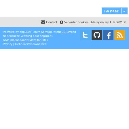
Ga naar
Contact
Verwijder cookies
Alle tijden zijn
UTC+02:00
Powered by
phpBB
® Forum Software © phpBB Limited
Nederlandse vertaling door
phpBB.nl
.
Style
proflat
door ©
Mazeltof
2017
Privacy
|
Gebruikersvoorwaarden